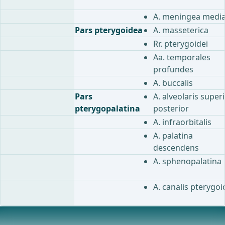
A. meningea medi
Pars pterygoidea
A. masseterica
Rr. pterygoidei
Aa. temporales
profundes
A. buccalis
Pars
A. alveolaris super
pterygopalatina
posterior
A. infraorbitalis
A. palatina
descendens
A. sphenopalatina
A. canalis pterygoi
Sistema venoso