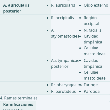
A. auricularis
R. auricularis
Oído externo
posterior
R. occipitalis
Región
occipital
A.
N. facialis
stylomastoidea
Cavidad
timpánica
Cellulae
mastoideae
Aa. tympanicae
Cavidad
posterior
timpánica
Cellulae
mastoideae
Rr. pharyngeales
Faringe
R. parotideus
Parótida
4. Ramas terminales
Ramificaciones