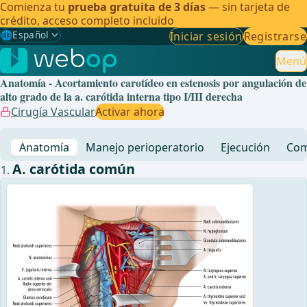
Comienza tu
prueba gratuita de 3 días
— sin tarjeta de
crédito, acceso completo incluido
🌐
Español
Iniciar sesión
Registrarse
Gewählte Sprache: Español
🇩🇪
Alemán
Menú
Anatomía - Acortamiento carotídeo en estenosis por angulación de
🇬🇧
Inglés
alto grado de la a. carótida interna tipo I/III derecha
Cirugía Vascular
Activar ahora
🇪🇸
Español
✓
Anatomía
Manejo perioperatorio
Ejecución
Com
🇧🇷
Brasileño
A. carótida común