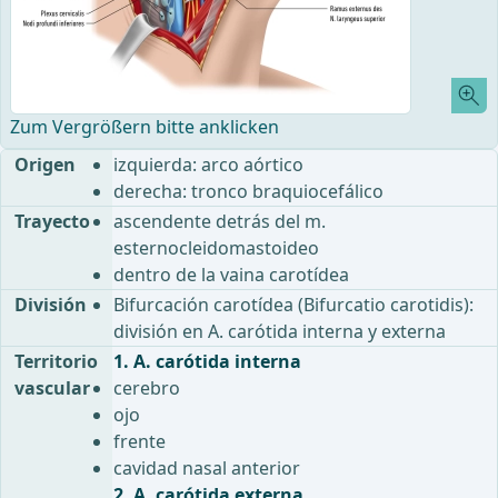
Zum Vergrößern bitte anklicken
Origen
izquierda: arco aórtico
derecha: tronco braquiocefálico
Trayecto
ascendente detrás del m.
esternocleidomastoideo
dentro de la vaina carotídea
División
Bifurcación carotídea (Bifurcatio carotidis):
división en A. carótida interna y externa
Territorio
1. A. carótida interna
vascular
cerebro
ojo
frente
cavidad nasal anterior
2. A. carótida externa