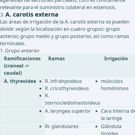
agenesias de secciones parciales). Esto es clínicamente
relevante para el suministro colateral en estenosis.
A. carotis externa
Las áreas de irrigación de la A. carotis externa se pueden
dividir según la localización en cuatro grupos: grupo
anterior, grupo medio y grupo posterior, así como ramas
terminales.
1. Grupo anterior
Ramificaciones
Ramas
Irrigación
(craneal ->
caudal)
A. thyreoidea
R. infrahyoideus
músculos
R. cricothyreoideus
homónimos
R.
sternocleidomastoideus
A. laryngea superior
Cara interna d
la laringe
Rr. glandulares
Glándula
tiroides