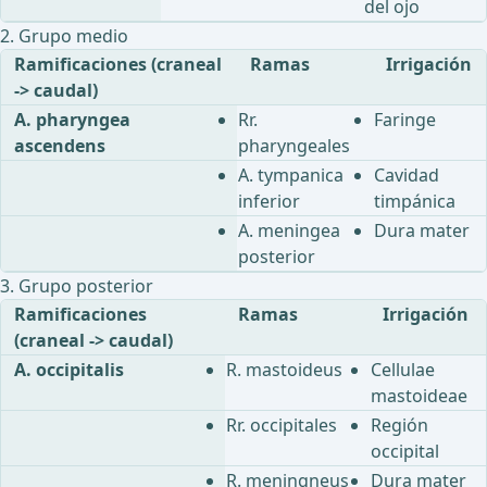
del ojo
2. Grupo medio
Ramificaciones (craneal
Ramas
Irrigación
-> caudal)
A. pharyngea
Rr.
Faringe
ascendens
pharyngeales
A. tympanica
Cavidad
inferior
timpánica
A. meningea
Dura mater
posterior
3. Grupo posterior
Ramificaciones
Ramas
Irrigación
(craneal -> caudal)
A. occipitalis
R. mastoideus
Cellulae
mastoideae
Rr. occipitales
Región
occipital
R. meningneus
Dura mater