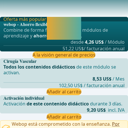
El sistema venoso superficial y profundo se unen en el
ángulo venoso ("ángulo venoso") en la V. bra
Oferta más popular
Activar ahora y
webop - Ahorro flexible
seguir
Combine de forma flexible nuestros módulos de
aprendiendo
aprendizaje y
ahorre hasta un 50%
.
directamente.
desde
4,26 US$
/ Módulo
51,22 US$/ facturación anual
A la visión general de precios
Cirugía Vascular
Todos los contenidos didácticos
de este módulo se
activan.
8,53 US$
/ Mes
102,50 US$ / facturación anual
Añadir al carrito
Activación individual
Activación
de este contenido didáctico
durante 3 días.
9,20 US$
incl. IVA
Añadir al carrito
Webop está comprometido con la enseñanza.
Por