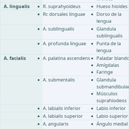
A. lingualis
R. suprahyoideus
Hueso hioides
Rr. dorsales linguae
Dorso de la
lengua
A. sublingualis
Glandula
sublingualis
A. profunda linguae
Punta de la
lengua
A. facialis
A. palatina ascendens
Paladar bland
Amígdalas
Faringe
A. submentalis
Glandula
submandibular
Músculos
suprahiodeos
A. labialis inferior
Labio inferior
A. labialis superior
Labio superior
A. angularis
Ángulo medial