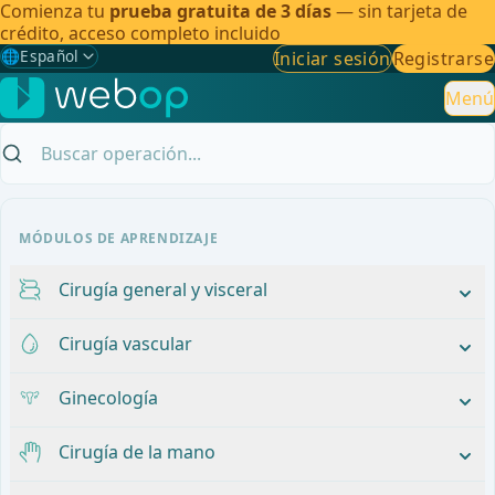
Comienza tu
prueba gratuita de 3 días
— sin tarjeta de
crédito, acceso completo incluido
🌐
Español
Iniciar sesión
Registrarse
Gewählte Sprache: Español
🇩🇪
Alemán
Menú
🇬🇧
Inglés
🇪🇸
Español
✓
MÓDULOS DE APRENDIZAJE
🇧🇷
Brasileño
Cirugía general y visceral
Cirugía vascular
Ginecología
Cirugía de la mano