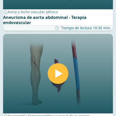
Aorta y lecho vascular pélvico
Aneurisma de aorta abdominal - Terapia
endovascular
Tiempo de lectura 10:30 min.
Escorrentía femoropoplítea y crural de la pierna