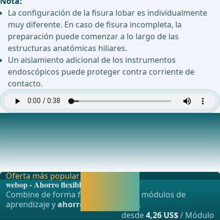
Nota:
La configuración de la fisura lobar es individualmente
muy diferente. En caso de fisura incompleta, la
preparación puede comenzar a lo largo de las
estructuras anatómicas hiliares.
Un aislamiento adicional de los instrumentos
endoscópicos puede proteger contra corriente de
contacto.
Preparación del interlobar entre lóbulos superior, medio e
inferior
Partiendo del segmento ya representado de la arteria
pulmonar, ahora se puede abrir con cuidado la
Oferta más popular
Activar ahora y
webop - Ahorro flexible
seguir
Combine de forma flexible nuestros módulos de
aprendiendo
aprendizaje y
ahorre hasta un 50%
.
directamente.
desde
4,26 US$
/ Módulo