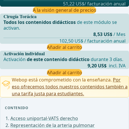
51,22 US$/ facturación anual
A la visión general de precios
Cirugía Torácica
Todos los contenidos didácticos
de este módulo se
activan.
8,53 US$
/ Mes
102,50 US$ / facturación anual
Añadir al carrito
Activación individual
Activación
de este contenido didáctico
durante 3 días.
9,20 US$
incl. IVA
Añadir al carrito
Webop está comprometido con la enseñanza.
Por
eso ofrecemos todos nuestros contenidos también a
una tarifa justa para estudiantes.
CONTENIDO
Acceso uniportal-VATS derecho
Representación de la arteria pulmonar