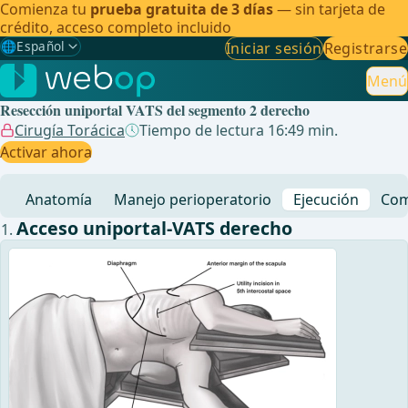
Comienza tu
prueba gratuita de 3 días
— sin tarjeta de
crédito, acceso completo incluido
🌐
Español
Iniciar sesión
Registrarse
Gewählte Sprache: Español
🇩🇪
Alemán
Menú
Resección uniportal VATS del segmento 2 derecho
🇬🇧
Inglés
Cirugía Torácica
Tiempo de lectura 16:49 min.
Activar ahora
🇪🇸
Español
✓
Anatomía
Manejo perioperatorio
Ejecución
Com
🇧🇷
Brasileño
Acceso uniportal-VATS derecho