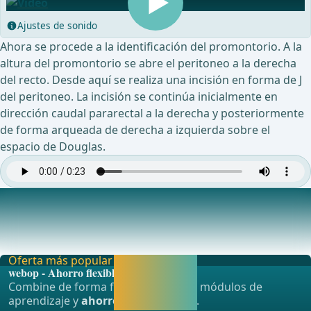
Ajustes de sonido
Ahora se procede a la identificación del promontorio. A la
altura del promontorio se abre el peritoneo a la derecha
del recto. Desde aquí se realiza una incisión en forma de J
del peritoneo. La incisión se continúa inicialmente en
dirección caudal pararectal a la derecha y posteriormente
de forma arqueada de derecha a izquierda sobre el
espacio de Douglas.
Disección del septum rectovaginal
Ahora comienza la movilización ventral del recto en el
espacio rectovaginal hasta la salida pélvica
Oferta más popular
Activar ahora y
webop - Ahorro flexible
seguir
Combine de forma flexible nuestros módulos de
aprendiendo
aprendizaje y
ahorre hasta un 50%
.
directamente.