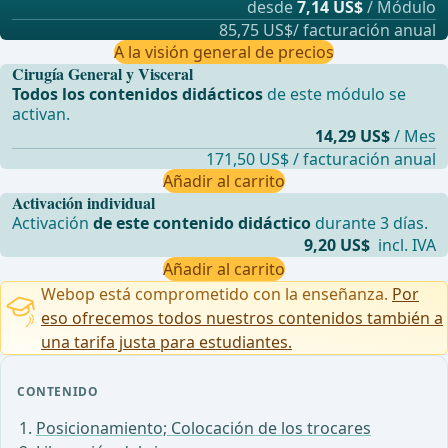
desde
7,14 US$
/ Módulo
85,75 US$/ facturación anual
A la visión general de precios
Cirugía General y Visceral
Todos los contenidos didácticos
de este módulo se
activan.
14,29 US$
/ Mes
171,50 US$ / facturación anual
Añadir al carrito
Activación individual
Activación
de este contenido didáctico
durante 3 días.
9,20 US$
incl. IVA
Añadir al carrito
Webop está comprometido con la enseñanza.
Por
eso ofrecemos todos nuestros contenidos también a
una tarifa justa para estudiantes.
CONTENIDO
Posicionamiento; Colocación de los trocares