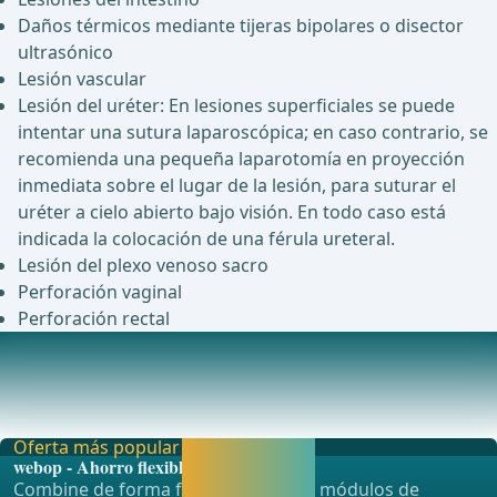
Daños térmicos mediante tijeras bipolares o disector
ultrasónico
Lesión vascular
Lesión del uréter: En lesiones superficiales se puede
intentar una sutura laparoscópica; en caso contrario, se
recomienda una pequeña laparotomía en proyección
inmediata sobre el lugar de la lesión, para suturar el
uréter a cielo abierto bajo visión. En todo caso está
indicada la colocación de una férula ureteral.
Lesión del plexo venoso sacro
Perforación vaginal
Perforación rectal
Complicaciones postoperatorias
Hemorragia postoperatoriaComplicaciones de la mallaLas
complicaciones de la malla, como las erosion
Oferta más popular
Activar ahora y
webop - Ahorro flexible
seguir
Combine de forma flexible nuestros módulos de
aprendiendo