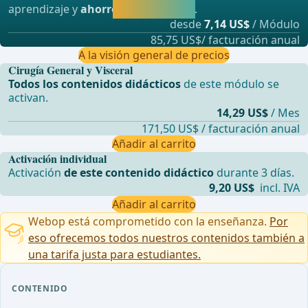
aprendizaje y
ahorre hasta un 50%
.
directamente.
desde
7,14 US$
/ Módulo
85,75 US$/ facturación anual
A la visión general de precios
Cirugía General y Visceral
Todos los contenidos didácticos
de este módulo se
activan.
14,29 US$
/ Mes
171,50 US$ / facturación anual
Añadir al carrito
Activación individual
Activación
de este contenido didáctico
durante 3 días.
9,20 US$
incl. IVA
Añadir al carrito
Webop está comprometido con la enseñanza.
Por
eso ofrecemos todos nuestros contenidos también a
una tarifa justa para estudiantes.
CONTENIDO