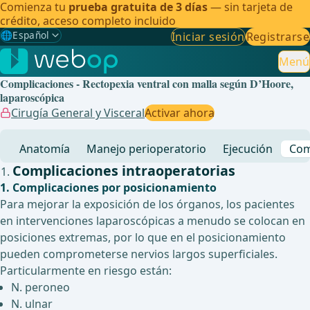
Comienza tu
prueba gratuita de 3 días
— sin tarjeta de
crédito, acceso completo incluido
🌐
Español
Iniciar sesión
Registrarse
Gewählte Sprache: Español
🇩🇪
Alemán
Menú
Complicaciones - Rectopexia ventral con malla según D’Hoore,
🇬🇧
Inglés
laparoscópica
Cirugía General y Visceral
Activar ahora
🇪🇸
Español
✓
Anatomía
Manejo perioperatorio
Ejecución
Com
🇧🇷
Brasileño
Complicaciones intraoperatorias
1. Complicaciones por posicionamiento
Para mejorar la exposición de los órganos, los pacientes
en intervenciones laparoscópicas a menudo se colocan en
posiciones extremas, por lo que en el posicionamiento
pueden comprometerse nervios largos superficiales.
Particularmente en riesgo están:
N. peroneo
N. ulnar