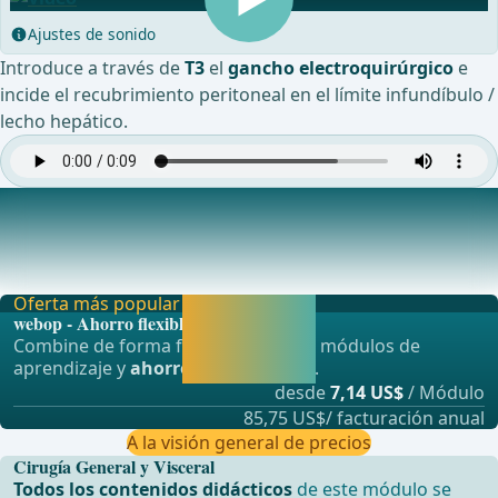
Ajustes de sonido
Introduce a través de
T3
el
gancho electroquirúrgico
e
incide el recubrimiento peritoneal en el límite infundíbulo /
lecho hepático.
Preparación del conducto cístico y la arteria cística
Mantén la vesícula biliar sujeta con la pinza de agarre en el
infundíbulo bajo tracción y prepara p
Oferta más popular
Activar ahora y
webop - Ahorro flexible
seguir
Combine de forma flexible nuestros módulos de
aprendiendo
aprendizaje y
ahorre hasta un 50%
.
directamente.
desde
7,14 US$
/ Módulo
85,75 US$/ facturación anual
A la visión general de precios
Cirugía General y Visceral
Todos los contenidos didácticos
de este módulo se