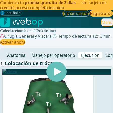
Comienza tu
prueba gratuita de 3 días
— sin tarjeta de
crédito, acceso completo incluido
🌐
Español
Iniciar sesión
Registrarse
Gewählte Sprache: Español
🇩🇪
Alemán
Menú
Colecistectomía en el Pelvitrainer
🇬🇧
Inglés
Cirugía General y Visceral
Tiempo de lectura 12:13 min.
Activar ahora
🇪🇸
Español
✓
Anatomía
Manejo perioperatorio
Ejecución
Com
🇧🇷
Brasileño
Colocación de trócares