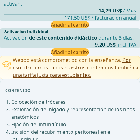
activan.
14,29 US$
/ Mes
171,50 US$ / facturación anual
Añadir al carrito
Activación individual
Activación
de este contenido didáctico
durante 3 días.
9,20 US$
incl. IVA
Añadir al carrito
Webop está comprometido con la enseñanza.
Por
eso ofrecemos todos nuestros contenidos también a
una tarifa justa para estudiantes.
CONTENIDO
Colocación de trócares
Exploración del hígado y representación de los hitos
anatómicos
Fijación del infundíbulo
Incisión del recubrimiento peritoneal en el
infundíbulo