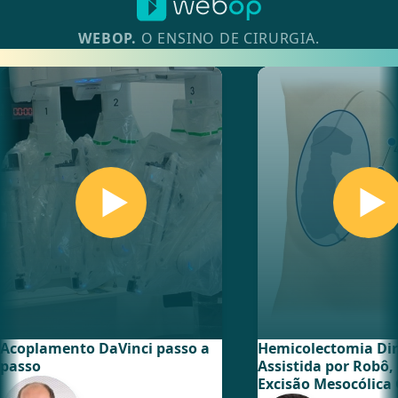
WEBOP.
O ENSINO DE CIRURGIA.
Descubra mais de 200 cursos
Acoplamento DaVinci passo a
Hemicolectomia Dir
passo
Assistida por Robô,
Excisão Mesocólica