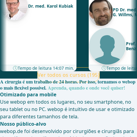
(CME) e UFA (Abor
Dr. med. Karol Kubiak
Uncinatus Primeiro)
PD Dr. med.
de Visão Crítica (CV)
G. Willms,
Prof. Dr.
Benz
Tempo de leitura 14:07 min.
Tempo de leitu
Ver todos os cursos (195)
A cirurgia é um trabalho de 24 horas. Por isso, tornamos o webop
o mais flexível possível.
Aprenda, quando e onde você quiser!
Otimizado para mobile
Use webop em todos os lugares, no seu smartphone, no
seu tablet ou no PC. webop é intuitivo de usar e otimizado
para diferentes tamanhos de tela.
Nosso público-alvo
webop.de foi desenvolvido por cirurgiões e cirurgiãs para