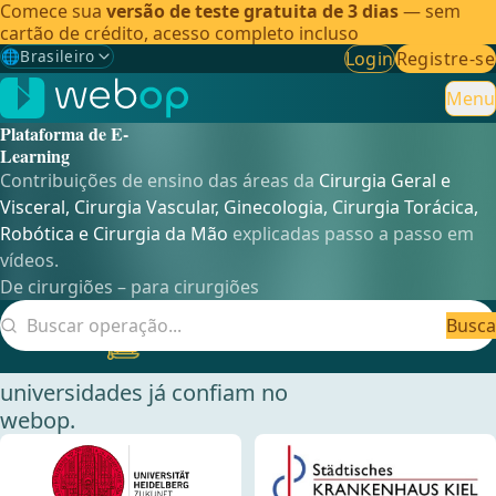
Comece sua
versão de teste gratuita de 3 dias
— sem
cartão de crédito, acesso completo incluso
🌐
Brasileiro
Login
Registre-se
Gewählte Sprache: Brasileiro
🇩🇪
Alemão
Menu
Plataforma de E-
🇬🇧
Inglês
Learning
Contribuições de ensino das áreas da
Cirurgia Geral e
🇪🇸
Espanhol
Visceral, Cirurgia Vascular,
Ginecologia, Cirurgia Torácica,
Robótica e Cirurgia da Mão
explicadas passo a passo em
🇧🇷
Brasileiro
✓
vídeos.
De cirurgiões – para cirurgiões
Busca
Saiba mais
Novo!
Webop AI
Mais de 200 clínicas e
universidades já confiam no
webop.