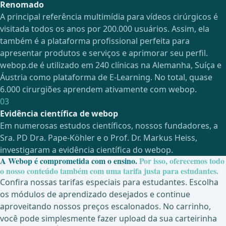
Renomado
A principal referência multimídia para vídeos cirúrgicos é
visitada todos os anos por 200.000 usuários. Assim, ela
também é a plataforma profissional perfeita para
apresentar produtos e serviços e aprimorar seu perfil.
webop.de é utilizado em 240 clínicas na Alemanha, Suíça e
Áustria como plataforma de E-Learning. No total, quase
6.000 cirurgiões aprendem ativamente com webop.
03
Evidência científica de webop
Em numerosas estudos científicos, nossos fundadores, a
Sra. PD Dra. Pape-Köhler e o Prof. Dr. Markus Heiss,
investigaram a evidência científica do webop.
A Webop é comprometida com o ensino.
Por isso, oferecemos todo
o nosso conteúdo também com uma tarifa justa para estudantes.
Confira nossas
tarifas especiais para estudantes
. Escolha
os módulos de aprendizado desejados e continue
aproveitando nossos preços escalonados. No carrinho,
você pode simplesmente fazer upload da sua carteirinha