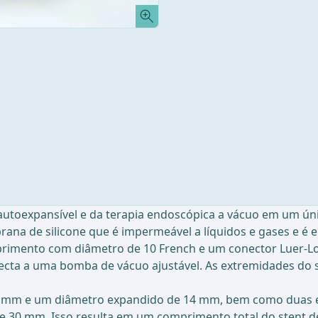
autoexpansível e da terapia endoscópica a vácuo em um ún
ana de silicone que é impermeável a líquidos e gases e é e
primento com diâmetro de 10 French e um conector Luer-Lo
necta a uma bomba de vácuo ajustável. As extremidades do
0 mm e um diâmetro expandido de 14 mm, bem como duas e
30 mm. Isso resulta em um comprimento total do stent d