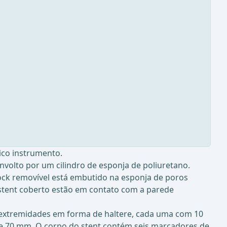
ico instrumento.
nvolto por um cilindro de esponja de poliuretano.
ck removível está embutido na esponja de poros
 stent coberto estão em contato com a parede
xtremidades em forma de haltere, cada uma com 10
e 70 mm. O corpo do stent contém seis marcadores de