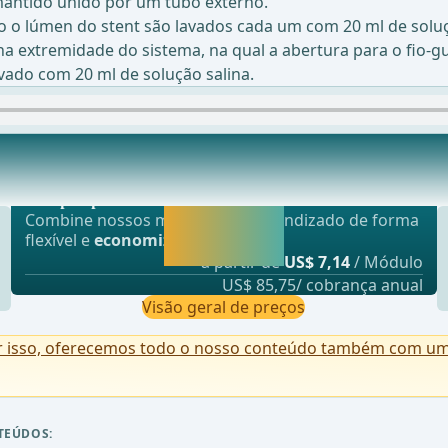
antido unido por um tubo externo.
o o lúmen do stent são lavados cada um com 20 ml de soluçã
a extremidade do sistema, na qual a abertura para o fio-g
avado com 20 ml de solução salina.
Oferta mais popular
tent VAC com colocação intraoperatória após es
webop - Sparflex
Liberar agora e
Combine nossos módulos de aprendizado de forma
continuar
flexível e
economize até 50%
.
aprendendo.
a partir de
US$ 7,14
/ Módulo
US$ 85,75/ cobrança anual
Visão geral de preços
r isso, oferecemos todo o nosso conteúdo também com uma 
TEÚDOS: