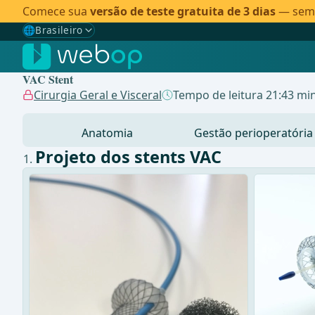
Comece sua
versão de teste gratuita de 3 dias
— sem c
🌐
Brasileiro
Gewählte Sprache: Brasileiro
🇩🇪
Alemão
VAC Stent
🇬🇧
Inglês
Cirurgia Geral e Visceral
Tempo de leitura 21:43 min
🇪🇸
Espanhol
Anatomia
Gestão perioperatória
🇧🇷
Brasileiro
✓
Projeto dos stents VAC