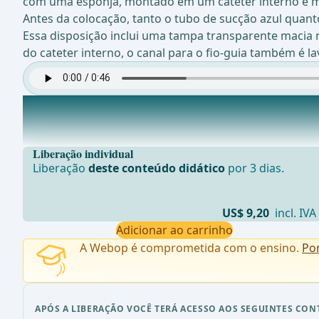
com uma esponja, montado em um cateter interno e m
Antes da colocação, tanto o tubo de sucção azul quant
Essa disposição inclui uma tampa transparente macia n
do cateter interno, o canal para o fio-guia também é l
Diagnóstico endoscópico / Introdução do fio-guia
No caso apresentado, trata-se do uso profilático do s
Liberação individual
Liberação
deste conteúdo didático
por 3 dias.
US$ 9,20
incl. IVA
Adicionar ao carrinho
A Webop é comprometida com o ensino.
Po
APÓS A LIBERAÇÃO VOCÊ TERÁ ACESSO AOS SEGUINTES CON