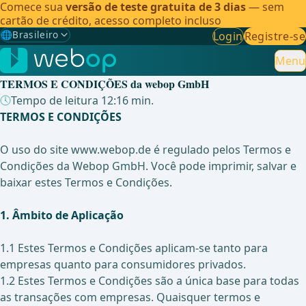
Comece sua
versão de teste gratuita de 3 dias
— sem
cartão de crédito, acesso completo incluso
🌐
Brasileiro
Login
Registre-se
Gewählte Sprache: Brasileiro
🇩🇪
Alemão
Menu
TERMOS E CONDIÇÕES da webop GmbH
🇬🇧
Inglês
Tempo de leitura 12:16 min.
TERMOS E CONDIÇÕES
🇪🇸
Espanhol
O uso do site www.webop.de é regulado pelos Termos e
🇧🇷
Brasileiro
✓
Condições da Webop GmbH. Você pode imprimir, salvar e
baixar estes Termos e Condições.
1. Âmbito de Aplicação
1.1 Estes Termos e Condições aplicam-se tanto para
empresas quanto para consumidores privados.
1.2 Estes Termos e Condições são a única base para todas
as transações com empresas. Quaisquer termos e