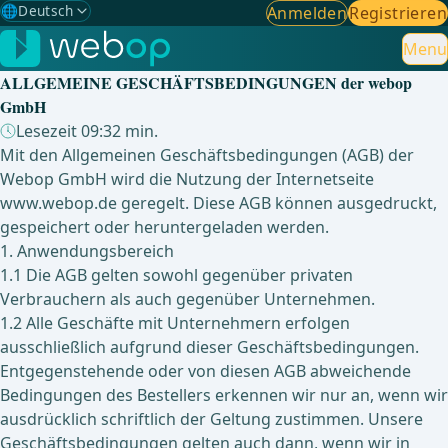
🌐
Deutsch
Anmelden
Registrieren
Gewählte Sprache: Deutsch
🇩🇪
Deutsch
Menu
✓
ALLGEMEINE GESCHÄFTSBEDINGUNGEN der webop
🇬🇧
English
GmbH
Lesezeit 09:32 min.
🇪🇸
Spanisch
Mit den Allgemeinen Geschäftsbedingungen (AGB) der
Webop GmbH wird die Nutzung der Internetseite
🇧🇷
Brasilianisch
www.webop.de geregelt. Diese AGB können ausgedruckt,
gespeichert oder heruntergeladen werden.
1. Anwendungsbereich
1.1 Die AGB gelten sowohl gegenüber privaten
Verbrauchern als auch gegenüber Unternehmen.
1.2 Alle Geschäfte mit Unternehmern erfolgen
ausschließlich aufgrund dieser Geschäftsbedingungen.
Entgegenstehende oder von diesen AGB abweichende
Bedingungen des Bestellers erkennen wir nur an, wenn wir
ausdrücklich schriftlich der Geltung zustimmen. Unsere
Geschäftsbedingungen gelten auch dann, wenn wir in