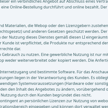
dieser ein verbindliches Angebot auf Abschluss eines Vert
ine Online-Bestellung durchführt und online bezahlt. De
und Materialien, die Webop oder den Lizenzgebern zusteh
htsgesetz) und anderen Gesetzen geschützt werden. Der Ku
n der Nutzung dieses Dienstes gemäß diesen LI eingeräumt
er Kunde ist verpflichtet, die Produkte nur entsprechend d
rrechte dar.
en Gebrauch zu nutzen. Eine gewerbliche Nutzung ist nur mi
weder weiterverbreitet oder kopiert werden. Die Anfertig
Internetzugang und bestimmte Software. Für das Anschaue
tzungen liegen in der Verantwortung des Kunden. Es oblie
wendigen Systemvoraussetzungen (Hardware oder sonstige 
nden den Inhalt des Angebotes zu ändern, vorübergehend 
r Nutzung durch den Kunden begründet dies nicht.
 Kontingent an persönlichen Lizenzen zur Nutzung von we
trationsbereich eingegeben und können dort verwaltet we