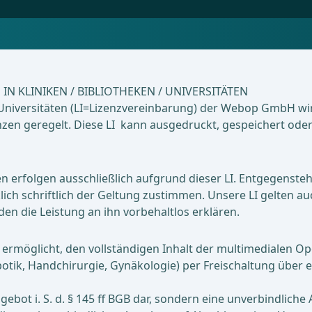
N KLINIKEN / BIBLIOTHEKEN / UNIVERSITÄTEN
n/Universitäten (LI=Lizenzvereinbarung) der Webop GmbH wir
 geregelt. Diese LI kann ausgedruckt, gespeichert oder
en erfolgen ausschließlich aufgrund dieser LI. Entgegens
lich schriftlich der Geltung zustimmen. Unsere LI gelten 
n die Leistung an ihn vorbehaltlos erklären.
ermöglicht, den vollständigen Inhalt der multimedialen Ope
botik, Handchirurgie, Gynäkologie) per Freischaltung über 
ebot i. S. d. § 145 ff BGB dar, sondern eine unverbindlich