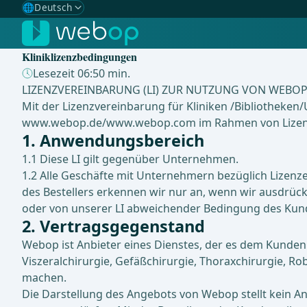
🌐
Deutsch
Gewählte Sprache: Deutsch
🇩🇪
Deutsch
✓
Kliniklizenzbedingungen
🇬🇧
English
Lesezeit 06:50 min.
LIZENZVEREINBARUNG (LI) ZUR NUTZUNG VON WEBOP I
🇪🇸
Spanisch
Mit der Lizenzvereinbarung für Kliniken /Bibliotheke
www.webop.de/www.webop.com im Rahmen von Lizenzen
🇧🇷
Brasilianisch
1. Anwendungsbereich
1.1 Diese LI gilt gegenüber Unternehmen.
1.2 Alle Geschäfte mit Unternehmern bezüglich Lizenz
des Bestellers erkennen wir nur an, wenn wir ausdrück
oder von unserer LI abweichender Bedingung des Kunde
2. Vertragsgegenstand
Webop ist Anbieter eines Dienstes, der es dem Kunden 
Viszeralchirurgie, Gefäßchirurgie, Thoraxchirurgie, Ro
machen.
Die Darstellung des Angebots von Webop stellt kein Ang