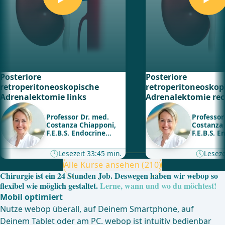
Posteriore
Posteriore
retroperitoneoskopische
retroperitoneoskop
Adrenalektomie links
Adrenalektomie rec
Professor Dr. med.
Professor
Costanza Chiapponi,
Costanza 
F.E.B.S. Endocrine
F.E.B.S. E
Surgery
Surgery
Lesezeit 33:45 min.
Leseze
Alle Kurse ansehen (210)
Chirurgie ist ein 24 Stunden Job. Deswegen haben wir webop so
flexibel wie möglich gestaltet.
Lerne, wann und wo du möchtest!