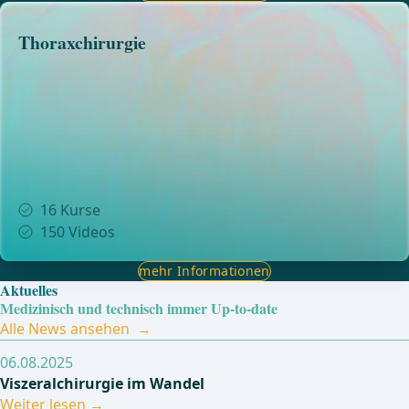
Thoraxchirurgie
16
Kurse
150
Videos
mehr Informationen
Aktuelles
Medizinisch und technisch immer Up-to-date
Alle News ansehen
06.08.2025
Viszeralchirurgie im Wandel
Weiter lesen