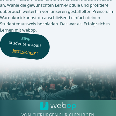
Heiss die wissenschaftliche Evidenz von webop untersucht.
Webop fühlt sich der Lehre verpflichtet.
Deswegen bieten wir alle
unsere Inhalte auch zum fairen Studententarif an.
Schau dir dazu einfach unsere speziellen
Studententarife
an. Wähle die gewünschten Lern-Module und profitiere
dabei auch weiterhin von unseren gestaffelten Preisen. Im
Warenkorb kannst du anschließend einfach deinen
Studentenausweis hochladen. Das war es. Erfolgreiches
Lernen mit webop.
50%
Studentenrabatt
Jetzt sichern!