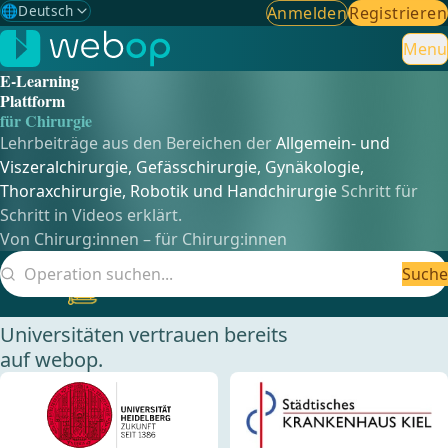
🌐
Deutsch
Anmelden
Registrieren
Gewählte Sprache: Deutsch
🇩🇪
Deutsch
Menu
✓
E-Learning
🇬🇧
English
Plattform
für Chirurgie
🇪🇸
Spanisch
Lehrbeiträge aus den Bereichen der
Allgemein- und
Viszeralchirurgie, Gefässchirurgie,
Gynäkologie,
🇧🇷
Brasilianisch
Thoraxchirurgie, Robotik und Handchirurgie
Schritt für
Schritt in Videos erklärt.
Von Chirurg:innen – für Chirurg:innen
Suche
Mehr erfahren
Jetzt neu!
Webop AI
Mehr als 200 Kliniken und
Universitäten vertrauen bereits
auf webop.