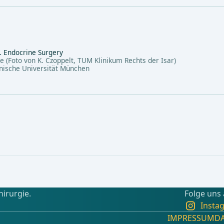
S. Endocrine Surgery
gie (Foto von K. Czoppelt, TUM Klinikum Rechts der Isar)
hnische Universität München
hirurgie.
Folge uns
Insta
IMPRESSUM
D