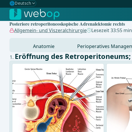
🌐
Deutsch
Gewählte Sprache: Deutsch
🇩🇪
Deutsch
✓
Posteriore retroperitoneoskopische Adrenalektomie rechts
🇬🇧
English
Allgemein- und Viszeralchirurgie
Lesezeit 33:55 min
🇪🇸
Spanisch
Anatomie
Perioperatives Manage
🇧🇷
Brasilianisch
Eröffnung des Retroperitoneums;