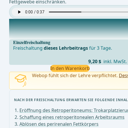
Fettgewebe einschränken.
Inzision der Gerotaschen Faszie; Mobilisation des obe
Ein zentraler Schritt ist dann die Identifikation des o
Einzelfreischaltung
Freischaltung
dieses Lehrbeitrags
für 3 Tage.
9,20 $
inkl. MwSt.
In den Warenkorb
Webop fühlt sich der Lehre verpflichtet.
Desw
NACH DER FREISCHALTUNG ERWARTEN SIE FOLGENDE INHAL
Eröffnung des Retroperitoneums; Trokarplatzier
Schaffung eines retroperitonealen Arbeitsraums
Ablösen des perirenalen Fettkörpers