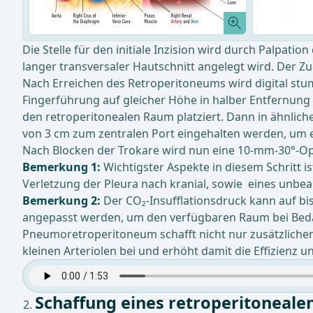
Die Stelle für den initiale Inzision wird durch Palpati
langer transversaler Hautschnitt angelegt wird. Der 
Nach Erreichen des Retroperitoneums wird digital stum
Fingerführung auf gleicher Höhe in halber Entfernung 
den retroperitonealen Raum platziert. Dann in ähnliche
von 3 cm zum zentralen Port eingehalten werden, um e
Nach Blocken der Trokare wird nun eine 10-mm-30°-Opt
Bemerkung 1:
Wichtigster Aspekte in diesem Schritt 
Verletzung der Pleura nach kranial, sowie eines unbea
Bemerkung 2:
Der CO₂-Insufflationsdruck kann auf 
angepasst werden, um den verfügbaren Raum bei Beda
Pneumoretroperitoneum schafft nicht nur zusätzliche
kleinen Arteriolen bei und erhöht damit die Effizienz un
Schaffung eines retroperitoneale