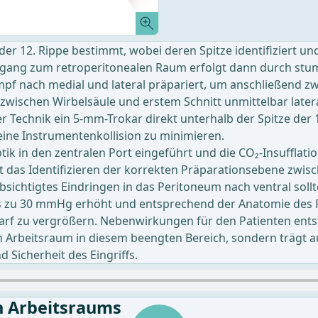
on der 12. Rippe bestimmt, wobei deren Spitze identifiziert u
Zugang zum retroperitonealen Raum erfolgt dann durch stum
pf nach medial und lateral präpariert, um anschließend zwe
zwischen Wirbelsäule und erstem Schnitt unmittelbar later
r Technik ein 5-mm-Trokar direkt unterhalb der Spitze der 
ine Instrumentenkollision zu minimieren.
ik in den zentralen Port eingeführt und die CO₂-Insufflat
ist das Identifizieren der korrekten Präparationsebene zwis
bsichtigtes Eindringen in das Peritoneum nach ventral sol
bis zu 30 mmHg erhöht und entsprechend der Anatomie de
rf zu vergrößern. Nebenwirkungen für den Patienten ents
n Arbeitsraum in diesem beengten Bereich, sondern trägt
d Sicherheit des Eingriffs.
n Arbeitsraums