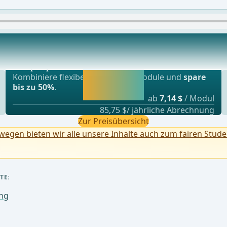
ren Nierenpols
Beliebtestes Angebot
beren Pols der Niere und Eröffnung der Gerot
webop - Sparflex
Jetzt freischalten
Kombiniere flexibel unsere Lernmodule und
spare
und direkt weiter
bis zu 50%
.
lernen.
ab
7,14 $
/ Modul
85,75 $/ jährliche Abrechnung
Zur Preisübersicht
egen bieten wir alle unsere Inhalte auch zum fairen Stude
TE:
ung