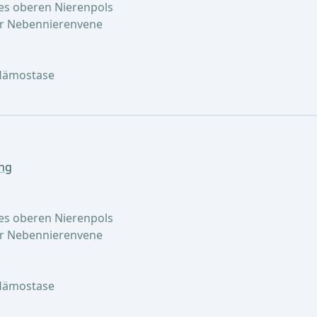
des oberen Nierenpols
er Nebennierenvene
 Hämostase
ung
des oberen Nierenpols
er Nebennierenvene
 Hämostase