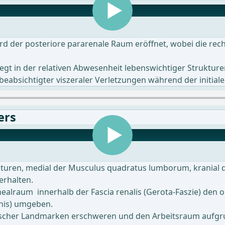
d der posteriore pararenale Raum eröffnet, wobei die rech
liegt in der relativen Abwesenheit lebenswichtiger Struktu
beabsichtigter viszeraler Verletzungen während der initial
ers
uren, medial der Musculus quadratus lumborum, kranial da
 erhalten.
ealraum innerhalb der Fascia renalis (Gerota-Faszie) den
enis) umgeben.
scher Landmarken erschweren und den Arbeitsraum aufgr