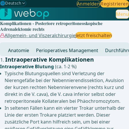
🌐
Deutsch
Anmelden
Registrieren
Gewählte Sprache: Deutsch
🇩🇪
Deutsch
Menu
✓
Komplikationen - Posteriore retroperitoneoskopische
🇬🇧
English
Adrenalektomie rechts
Allgemein- und Viszeralchirurgie
Jetzt freischalten
🇪🇸
Spanisch
Anatomie
Perioperatives Management
Durchführ
🇧🇷
Brasilianisch
Intraoperative Komplikationen
Intraoperative Blutung
(ca. 1-2 %)
Typische Blutungsquellen sind Verletzung der
Nierengefäße bei der Nebennierendissektion, Avulsion
der kurzen rechten Nebennierenvene (rechts kurz und
direkt in die V. cava), die V. cava inferior selbst oder
retroperitoneale Kollateralen bei Phäochromozytom.
In seltenen Fällen kann ein vierter Trokar unterhalb der
Linie der ersten Trokare platziert werden. Dieser
zusätzliche Port kann hilfreich sein, um bei einer
größeren Gefäßverletzung eine Gefäßklemme zur