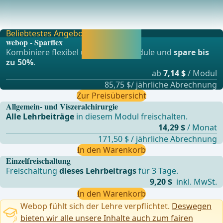
Nervenschädigungen oder ophthalmologische
Komplikation
Beliebtestes Angebot
Jetzt freischalten
webop - Sparflex
und direkt weiter
Kombiniere flexibel unsere Lernmodule und
spare bis
lernen.
zu 50%
.
ab
7,14 $
/ Modul
85,75 $/ jährliche Abrechnung
Zur Preisübersicht
Allgemein- und Viszeralchirurgie
Alle Lehrbeiträge
in diesem Modul freischalten.
14,29 $
/ Monat
171,50 $ / jährliche Abrechnung
In den Warenkorb
Einzelfreischaltung
Freischaltung
dieses Lehrbeitrags
für 3 Tage.
9,20 $
inkl. MwSt.
In den Warenkorb
Webop fühlt sich der Lehre verpflichtet.
Deswegen
bieten wir alle unsere Inhalte auch zum fairen