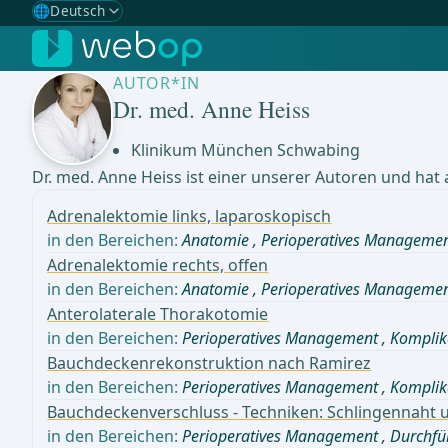
🌐
Deutsch
Gewählte Sprache: Deutsch
🇩🇪
Deutsch
✓
AUTOR*IN
🇬🇧
English
Dr. med. Anne Heiss
🇪🇸
Spanisch
Klinikum München Schwabing
Dr. med. Anne Heiss ist einer unserer Autoren und hat
🇧🇷
Brasilianisch
Adrenalektomie links, laparoskopisch
in den Bereichen:
Anatomie
,
Perioperatives Manageme
Adrenalektomie rechts, offen
in den Bereichen:
Anatomie
,
Perioperatives Manageme
Anterolaterale Thorakotomie
in den Bereichen:
Perioperatives Management
,
Komplik
Bauchdeckenrekonstruktion nach Ramirez
in den Bereichen:
Perioperatives Management
,
Komplik
Bauchdeckenverschluss - Techniken: Schlingennaht un
in den Bereichen:
Perioperatives Management
,
Durchfü