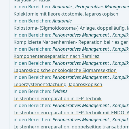
in den Bereichen:
Anatomie
,
Perioperatives Manageme
Kolektomie mit Ileorektostomie, laparoskopisch
in den Bereichen:
Anatomie
Kolostoma- (Sigmoidostoma-) Anlage, doppelläufig, 
in den Bereichen:
Perioperatives Management
,
Komplik
Komplizierte Narbenhernien- Reparation bei riesige
in den Bereichen:
Perioperatives Management
,
Komplik
Komponentenseparation nach Ramirez
in den Bereichen:
Perioperatives Management
,
Komplik
Laparoskopische onkologische Sigmaresektion
in den Bereichen:
Perioperatives Management
,
Komplik
Leberzystenentdachung, laparoskopisch
in den Bereichen:
Evidenz
Leistenhernienreparation in TEP-Technik
in den Bereichen:
Perioperatives Management
,
Komplik
Leistenhernienreparation in TEP-Technik mit ENDOL
in den Bereichen:
Perioperatives Management
,
Komplik
Leistenhernienreparation, doppelseitige transabdomi