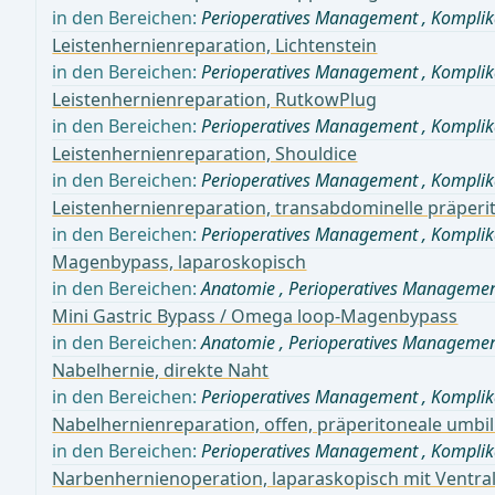
in den Bereichen:
Perioperatives Management
,
Komplik
Leistenhernienreparation, Lichtenstein
in den Bereichen:
Perioperatives Management
,
Komplik
Leistenhernienreparation, RutkowPlug
in den Bereichen:
Perioperatives Management
,
Komplik
Leistenhernienreparation, Shouldice
in den Bereichen:
Perioperatives Management
,
Komplik
Leistenhernienreparation, transabdominelle präperit
in den Bereichen:
Perioperatives Management
,
Komplik
Magenbypass, laparoskopisch
in den Bereichen:
Anatomie
,
Perioperatives Manageme
Mini Gastric Bypass / Omega loop-Magenbypass
in den Bereichen:
Anatomie
,
Perioperatives Manageme
Nabelhernie, direkte Naht
in den Bereichen:
Perioperatives Management
,
Komplik
Nabelhernienreparation, offen, präperitoneale umbil
in den Bereichen:
Perioperatives Management
,
Komplik
Narbenhernienoperation, laparaskopisch mit Ventra