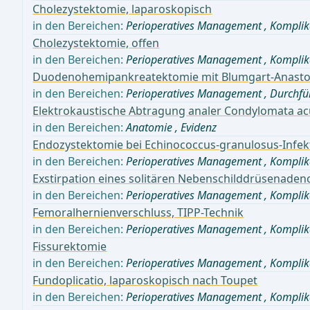
Cholezystektomie, laparoskopisch
in den Bereichen:
Perioperatives Management
,
Komplik
Cholezystektomie, offen
in den Bereichen:
Perioperatives Management
,
Komplik
Duodenohemipankreatektomie mit Blumgart-Anastom
in den Bereichen:
Perioperatives Management
,
Durchfü
Elektrokaustische Abtragung analer Condylomata a
in den Bereichen:
Anatomie
,
Evidenz
Endozystektomie bei Echinococcus-granulosus-Infek
in den Bereichen:
Perioperatives Management
,
Komplik
Exstirpation eines solitären Nebenschilddrüsenade
in den Bereichen:
Perioperatives Management
,
Komplik
Femoralhernienverschluss, TIPP-Technik
in den Bereichen:
Perioperatives Management
,
Komplik
Fissurektomie
in den Bereichen:
Perioperatives Management
,
Komplik
Fundoplicatio, laparoskopisch nach Toupet
in den Bereichen:
Perioperatives Management
,
Komplik