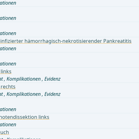
ationen
ationen
ationen
fizierter hämorrhagisch-nekrotisierender Pankreatitis
ationen
ationen
links
nt
,
Komplikationen
,
Evidenz
 rechts
nt
,
Komplikationen
,
Evidenz
ationen
notendissektion links
ationen
auch