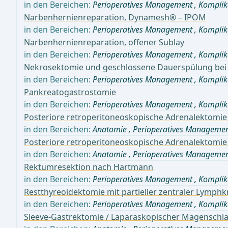
in den Bereichen:
Perioperatives Management
,
Komplik
Narbenhernienreparation, Dynamesh® – IPOM
in den Bereichen:
Perioperatives Management
,
Komplik
Narbenhernienreparation, offener Sublay
in den Bereichen:
Perioperatives Management
,
Komplik
Nekrosektomie und geschlossene Dauerspülung bei in
in den Bereichen:
Perioperatives Management
,
Komplik
Pankreatogastrostomie
in den Bereichen:
Perioperatives Management
,
Komplik
Posteriore retroperitoneoskopische Adrenalektomie 
in den Bereichen:
Anatomie
,
Perioperatives Manageme
Posteriore retroperitoneoskopische Adrenalektomie
in den Bereichen:
Anatomie
,
Perioperatives Manageme
Rektumresektion nach Hartmann
in den Bereichen:
Perioperatives Management
,
Komplik
Restthyreoidektomie mit partieller zentraler Lymphk
in den Bereichen:
Perioperatives Management
,
Komplik
Sleeve-Gastrektomie / Laparaskopischer Magenschl