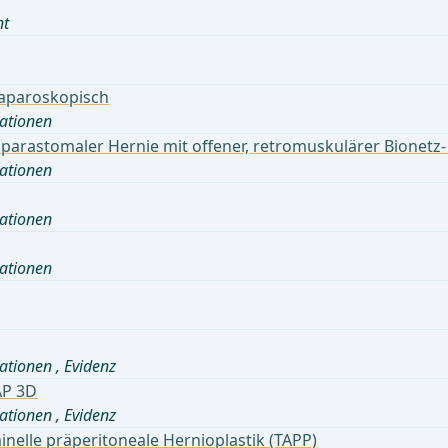
nt
laparoskopisch
ationen
r parastomaler Hernie mit offener, retromuskulärer Bionet
ationen
ationen
ationen
ationen
,
Evidenz
AP 3D
ationen
,
Evidenz
nelle präperitoneale Hernioplastik (TAPP)