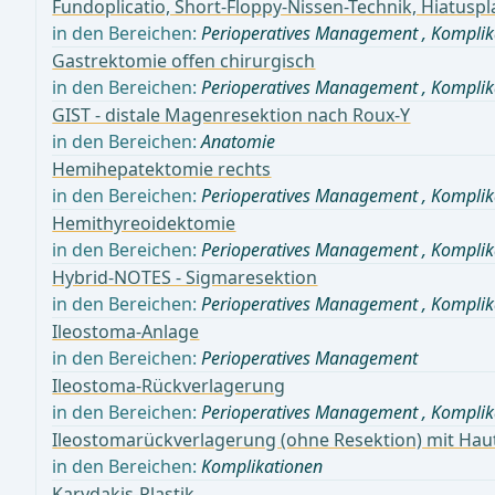
Fundoplicatio, Short-Floppy-Nissen-Technik, Hiatusp
in den Bereichen:
Perioperatives Management
,
Komplik
Gastrektomie offen chirurgisch
in den Bereichen:
Perioperatives Management
,
Komplik
GIST - distale Magenresektion nach Roux-Y
in den Bereichen:
Anatomie
Hemihepatektomie rechts
in den Bereichen:
Perioperatives Management
,
Komplik
Hemithyreoidektomie
in den Bereichen:
Perioperatives Management
,
Komplik
Hybrid-NOTES - Sigmaresektion
in den Bereichen:
Perioperatives Management
,
Komplik
Ileostoma-Anlage
in den Bereichen:
Perioperatives Management
Ileostoma-Rückverlagerung
in den Bereichen:
Perioperatives Management
,
Komplik
Ileostomarückverlagerung (ohne Resektion) mit Haut
in den Bereichen:
Komplikationen
Karydakis-Plastik