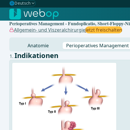
🌐
Deutsch
Gewählte Sprache: Deutsch
🇩🇪
Deutsch
✓
Perioperatives Management - Fundoplicatio, Short-Floppy-Ni
🇬🇧
English
Allgemein- und Viszeralchirurgie
Jetzt freischalten
🇪🇸
Spanisch
Anatomie
Perioperatives Management
🇧🇷
Brasilianisch
Indikationen