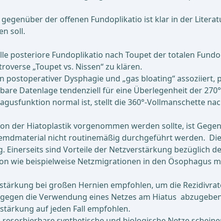
genüber der offenen Fundoplikatio ist klar in der Literatur b
n soll.
ielle posteriore Fundoplikatio nach Toupet der totalen Fun
troverse „Toupet vs. Nissen“ zu klären.
n postoperativer Dysphagie und „gas bloating“ assoziiert, 
bare Datenlage tendenziell für eine Überlegenheit der 27
sfunktion normal ist, stellt die 360°-Vollmanschette nach
ion der Hiatoplastik vorgenommen werden sollte, ist Gegen
t Fremdmaterial nicht routinemäßig durchgeführt werden. Di
g. Einerseits sind Vorteile der Netzverstärkung bezüglich 
ation wie beispielweise Netzmigrationen in den Ösophagus 
erstärkung bei großen Hernien empfohlen, um die Rezidivrat
der gegen die Verwendung eines Netzes am Hiatus abzugebe
rstärkung auf jeden Fall empfohlen.
am resorbierbare synthetische und biologische Netze scheinen