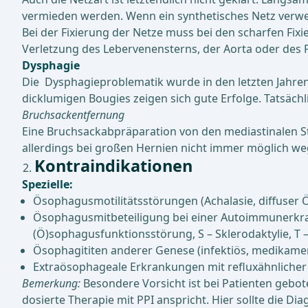
vermieden werden. Wenn ein synthetisches Netz verwen
Bei der Fixierung der Netze muss bei den scharfen Fi
Verletzung des Lebervenensterns, der Aorta oder des 
Dysphagie
Die Dysphagieproblematik wurde in den letzten Jahren
dicklumigen Bougies zeigen sich gute Erfolge. Tatsächl
Bruchsackentfernung
Eine Bruchsackabpräparation von den mediastinalen Stru
allerdings bei großen Hernien nicht immer möglich w
Kontraindikationen
Spezielle:
Ösophagusmotilitätsstörungen (Achalasie, diffuse
Ösophagusmitbeteiligung bei einer Autoimmunerkran
(Ö)sophagusfunktionsstörung, S – Sklerodaktylie, T –
Ösophagititen anderer Genese (infektiös, medikamen
Extraösophageale Erkrankungen mit refluxähnlicher
Bemerkung:
Besondere Vorsicht ist bei Patienten gebo
dosierte Therapie mit PPI anspricht. Hier sollte die 