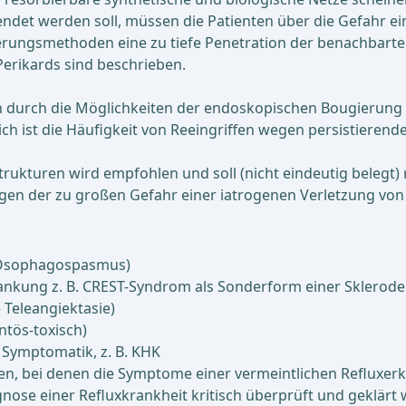
det werden soll, müssen die Patienten über die Gefahr ei
xierungsmethoden eine zu tiefe Penetration der benachbar
Perikards sind beschrieben.
 durch die Möglichkeiten der endoskopischen Bougierung v
ich ist die Häufigkeit von Reeingriffen wegen persistierend
kturen wird empfohlen und soll (nicht eindeutig belegt) mit
egen der zu großen Gefahr einer iatrogenen Verletzung vo
r Ösophagospasmus)
kung z. B. CREST-Syndrom als Sonderform einer Skleroderm
 Teleangiektasie)
tös-toxisch)
 Symptomatik, z. B. KHK
ten, bei denen die Symptome einer vermeintlichen Refluxer
Diagnose einer Refluxkrankheit kritisch überprüft und gek