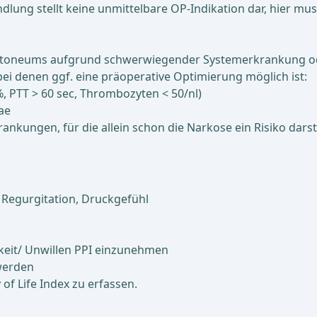
dlung stellt keine unmittelbare OP-Indikation dar, hier m
ritoneums aufgrund schwerwiegender Systemerkrankung od
ei denen ggf. eine präoperative Optimierung möglich ist:
 PTT > 60 sec, Thrombozyten < 50/nl)
ae
nkungen, für die allein schon die Narkose ein Risiko darstel
Regurgitation, Druckgefühl
keit/ Unwillen PPI einzunehmen
hwerden
of Life Index zu erfassen.