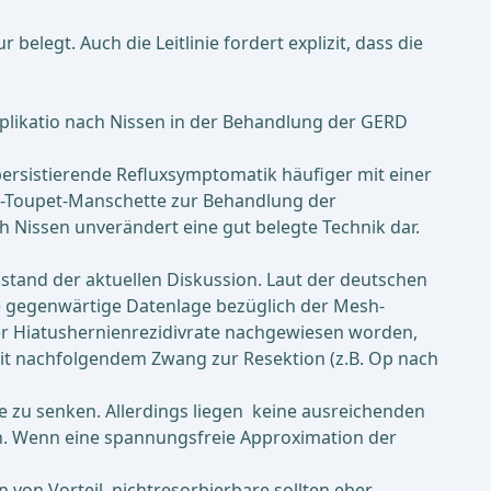
elegt. Auch die Leitlinie fordert explizit, dass die
doplikatio nach Nissen in der Behandlung der GERD
persistierende Refluxsymptomatik häufiger mit einer
0°-Toupet-Manschette zur Behandlung der
 Nissen unverändert eine gut belegte Technik dar.
stand der aktuellen Diskussion. Laut der deutschen
e gegenwärtige Datenlage bezüglich der Mesh-
der Hiatushernienrezidivrate nachgewiesen worden,
mit nachfolgendem Zwang zur Resektion (z.B. Op nach
e zu senken. Allerdings liegen keine ausreichenden
n. Wenn eine spannungsfreie Approximation der
 von Vorteil, nichtresorbierbare sollten eher