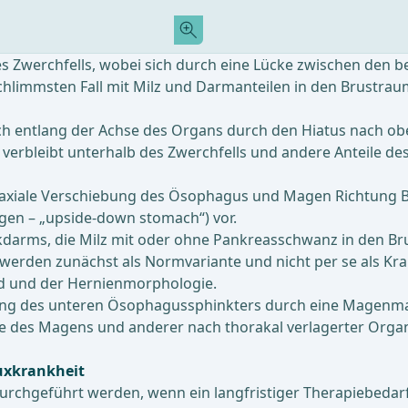
 Zwerchfells, wobei sich durch eine Lücke zwischen den b
hlimmsten Fall mit Milz und Darmanteilen in den Brustrau
ich entlang der Achse des Organs durch den Hiatus nach ob
verbleibt unterhalb des Zwerchfells und andere Anteile 
ine axiale Verschiebung des Ösophagus und Magen Richtung
en – „upside-down stomach“) vor.
ckdarms, die Milz mit oder ohne Pankreasschwanz in den Br
nd werden zunächst als Normvariante und nicht per se als Kr
ld und der Hernienmorphologie.
ung des unteren Ösophagussphinkters durch eine Magenmansc
Lage des Magens und anderer nach thorakal verlagerter Organ
luxkrankheit
durchgeführt werden, wenn ein langfristiger Therapiebedarf 