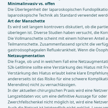
Minimalinvasiv vs. offen
Die Überlegenheit der laparoskopischen Fundoplikatio ge
laparoskopische Technik als Standard verwendet werde
Art der Manschette
Es wird seit langem kontrovers diskutiert, ob die part
überlegen ist. Diverse Studien haben versucht, die Kon
Die Vollmanschette scheint mit einem höheren Anteil a
Teilmannschette. Zusammenfassend spricht die verfüg
gastroösophagealen Refluxkrankheit. Wenn die Ösophagu
Netzaugmentation
Die Frage, ob und in welchem Fall eine Netzaugmentat
S2k-Leitlinine sollte eine Verstärkung des Hiatus mi
Verstärkung des Hiatus erlaubt keine klare Empfehlun
andererseits ist das Risiko für eine schwere Komplik
Merendino) nicht zu vernachlässigen.
In der aktuellen chirurgischen Praxis wird eine Netzv
Langzeitdaten vor, um eine definitive Aussage für o
Zwerchfellschenkel nicht möglich ist, wird eine Netzve
Auch die Netzart ist letztendlich nicht geklärt. Langs