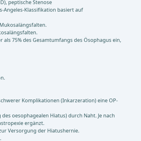
 D), peptische Stenose
-Angeles-Klassifikation basiert auf
r Mukosalängsfalten.
kosalängsfalten.
ger als 75% des Gesamtumfangs des Ösophagus ein,
on.
 schwerer Komplikationen (Inkarzeration) eine OP-
ng des oesophagealen Hiatus) durch Naht. Je nach
astropexie ergänzt.
zur Versorgung der Hiatushernie.
.