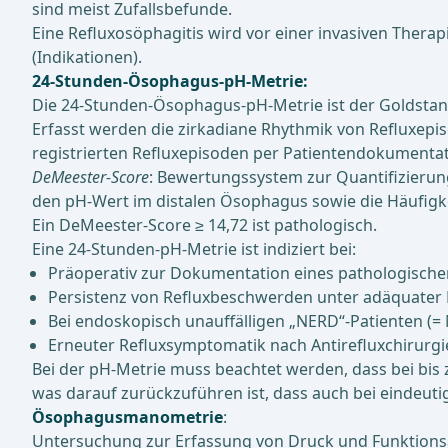
sind meist Zufallsbefunde.
Eine Refluxosöphagitis wird vor einer invasiven Therapi
(Indikationen).
24-Stunden-Ösophagus-pH-Metrie:
Die 24-Stunden-Ösophagus-pH-Metrie ist der Goldstand
Erfasst werden die zirkadiane Rhythmik von Refluxep
registrierten Refluxepisoden per Patientendokumentati
DeMeester-Score
: Bewertungs­system zur Quanti­fizierung
den pH-Wert im distalen Ösophagus so­wie die Häu­fig­keit
Ein DeMeester-Sco­re ≥ 14,72 ist pathologisch.
Eine 24-Stunden-pH-Metrie ist indiziert bei:
Präoperativ zur Dokumentation eines pathologische
Persistenz von Refluxbeschwerden unter adäquater 
Bei endoskopisch unauffälligen „NERD“-Patienten (= 
Erneuter Refluxsymptomatik nach Antirefluxchirurgi
Bei der pH-Metrie muss beachtet werden, dass bei bis
was darauf zurückzuführen ist, dass auch bei eindeuti
Ösophagusmanometrie
:
Un­tersuchung zur Er­fassung von Druck und Funktionsab