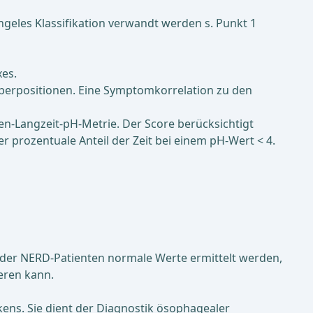
Angeles Klassifikation verwandt werden s. Punkt 1
es.
rperpositionen. Eine Symptomkorrelation zu den
en-Lang­zeit-pH-Metrie. Der Sco­re berück­sichtigt
r prozen­tua­le Anteil der Zeit bei ei­nem pH-Wert < 4.
% der NERD-Patienten normale Werte ermittelt werden,
eren kann.
ns. Sie dient der Diagnostik ö­sophagea­ler