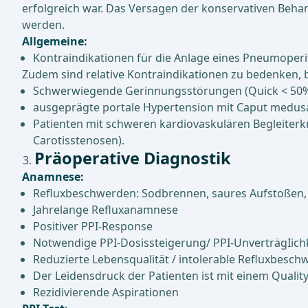
erfolgreich war. Das Versagen der konservativen Behan
werden.
Allgemeine:
Kontraindikationen für die Anlage eines Pneumope
Zudem sind relative Kontraindikationen zu bedenken, b
Schwerwiegende Gerinnungsstörungen (Quick < 50%,
ausgeprägte portale Hypertension mit Caput medus
Patienten mit schweren kardiovaskulären Begleiterkra
Carotisstenosen).
Präoperative Diagnostik
Anamnese:
Refluxbeschwerden: Sodbrennen, saures Aufstoßen, 
Jahrelange Refluxanamnese
Positiver PPI-Response
Notwendige PPI-Dosissteigerung/ PPI-UnverträgIich
Reduzierte Lebensqualität / intolerable Refluxbesc
Der Leidensdruck der Patienten ist mit einem Quality 
Rezidivierende Aspirationen