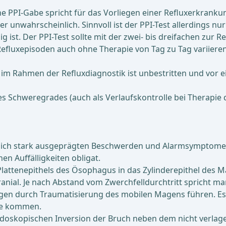
e PPI-Gabe spricht für das Vorliegen einer Refluxerkranku
er unwahrscheinlich. Sinnvoll ist der PPI-Test allerdings n
lig ist. Der PPI-Test sollte mit der zwei- bis dreifachen 
luxepisoden auch ohne Therapie von Tag zu Tag variieren 
m Rahmen der Refluxdiagnostik ist unbestritten und vor e
s Schweregrades (auch als Verlaufskontrolle bei Therapie 
öhnlich stark ausgeprägten Beschwerden und Alarmsymptome
en Auffälligkeiten obligat.
s Plattenepithels des Ösophagus in das Zylinderepithel des
 kranial. Je nach Abstand vom Zwerchfelldurchtritt spricht m
gen durch Traumatisierung des mobilen Magens führen. Es
ie kommen.
 endoskopischen Inversion der Bruch neben dem nicht verl