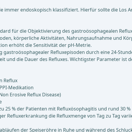
e immer endoskopisch klassifiziert. Hierfür sollte die Los 
ard für die Objektivierung des gastroösophagealen Reflux
isoden, körperliche Aktivitäten, Nahrungsaufnahme und Kö
on erhöht die Sensitivität der pH-Metrie.
 gastroö­sophagea­ler Re­flu­xe­piso­den durch eine 24-Stund
 und die Dauer des Re­flu­xes. Wich­tigs­ter Parameter ist de
n Reflux
PPI-Medikation
Non Erosive Reflux Disease)
e
 zu 25 % der Patienten mit Refluxösophagitis und rund 30 
ger Refluxerkrankung die Refluxmenge von Tag zu Tag varii
läu­fen der Spei­seröh­re in Ruhe und während des Schlucke