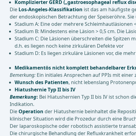
Komplizierter GERD („gastroesophageal reflux dis
Die
Los-Angeles-Klassifikation
ist das am häufigste g
der endoskopischen Betrachtung der Speiseröhre. Sie 
Stadium A: Eine oder mehrere Schleimhautläsionen < 
Stadium B: Mindestens eine Läsion > 0,5 cm. Die Läs
Stadium C: Die Läsionen überschreiten die Spitzen
d.h. es liegen noch keine zirkulären Defekte vor
Stadium D: Es liegen zirkuläre Läsionen vor, die 
Medikamentös nicht komplett behandelbarer Er
Bemerkung:
Ein initiales Ansprechen auf PPIs mit eine
Wunsch des Patienten
, nicht lebenslang Protonen
Hiatushernie Typ II bis IV
Bemerkung
:
Bei Hiatushernien Typ II bis IV ist schon
Indikation.
Die
Operation
der Hiatushernie beinhaltet die Reposit
klinischer Situation wird die Prozedur durch eine Bru
Der laparoskopische oder robotisch assistierte trans
Die chirurgische Behandlung der Refluxkrankheit erfo