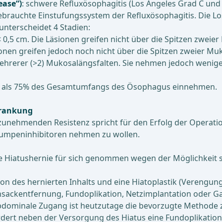
ease“)
: schwere Refluxösophagitis (Los Angeles Grad C und
ebrauchte Einstufungssystem der Refluxösophagitis. Die Los
unterscheidet 4 Stadien:
0,5 cm. Die Läsionen greifen nicht über die Spitzen zweie
ionen greifen jedoch noch nicht über die Spitzen zweier Mu
 mehrerer (>2) Mukosalängsfalten. Sie nehmen jedoch weni
mehr als 75% des Gesamtumfangs des Ösophagus einnehmen.
krankung
r zunehmenden Resistenz spricht für den Erfolg der Operati
pumpeninhibitoren nehmen zu wollen.
 die Hiatushernie für sich genommen wegen der Möglichkeit
ion des hernierten Inhalts und eine Hiatoplastik (Verengu
chsackentfernung, Fundoplikation, Netzimplantation oder G
abdominale Zugang ist heutzutage die bevorzugte Methode 
rdert neben der Versorgung des Hiatus eine Fundoplikation