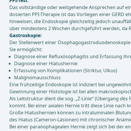
PPI-Test
:
Das vollständige oder weitgehende Ansprechen auf ein
dosierten PPI-Therapie ist das Vorliegen einer GERD eh
hinweisen, die Endoskopie gleichzeitig jedoch unauffäl
über mindestens 2 Wochen durchgeführt werden, da Ref
Gastroskopie:
Der Stellenwert einer Ösophagogastroduodenoskopie i
Sie ermöglicht:
Diagnose einer Refluxösophagitis und Erfassung ihre
Diagnose einer Hiatushernie
Erfassung von Komplikationen (Striktur, Ulkus)
Malignomausschluss
Eine frühzeitige Endoskopie ist indiziert bei ungew
Gewinnung einer Histologie ist bei allen makroskopisch
Als Leitstruktur dient die sog. „Z-Linie“ (Übergang de
kommt. Bei einer axialen Hernie tritt diese Linie nach
Große Hiatushernien können zu intraluminalen Blutun
des Hiatus (Cameron-Läsionen) mit chronischer Anäm
Bei einer paraöophagealen Hernie zeigt sich bei der