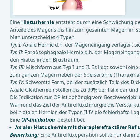
Eine
Hiatushernie
entsteht durch eine Schwächung des
Anteile des Magens bis hin zum gesamten Magen im sc
Man unterscheidet 4 Typen
Typ I:
Axiale Hernie d.h. der Mageneingang verlagert s
Typ II:
Paraösophageale Hernie d.h. der Mageneingang 
den Hiatus in den Brustraum.
Typ III:
Mischform aus Typ I und II. Es liegt sowohl e
zum ganzen Magen neben der Speiseröhre (Thoraxmag
Typ IV:
Schwerste Form, bei der zusätzlich Teile des Di
Axiale Gleithernien stellen bis zu 90% der Fälle dar u
Die Indikation zur OP ist abhängig vom Beschwerdebi
Während das Ziel der Antirefluxchirurgie die Verstärk
bei hiatalen Hernien der Typen II-IV die fehlerhafte 
Eine
OP-Indikation
besteht bei:
Axialer Hiatushernie mit therapierefraktärer Ref
Bemerkung:
Eine Antirefluxoperation sollte nur dann 