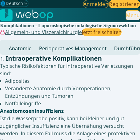
🌐
Deutsch
Anmelden
Registrieren
Gewählte Sprache: Deutsch
🇩🇪
Deutsch
Menu
✓
Komplikationen - Laparoskopische onkologische Sigmaresektion
🇬🇧
English
Allgemein- und Viszeralchirurgie
Jetzt freischalten
🇪🇸
Spanisch
Anatomie
Perioperatives Management
Durchführ
🇧🇷
Brasilianisch
Intraoperative Komplikationen
Typische Risikofaktoren für intraoperative Verletzungen
sind:
Adipositas
Veränderte Anatomie durch Voroperationen,
Entzündungen und Tumoren
Notfalleingriffe
Anastomoseninsuffizienz
Ist die Wasserprobe positiv, kann bei kleiner und gut
zugänglicher Insuffizienz eine Übernähung versucht
werden. In diesem Fall muss die Anlage eines protektiven