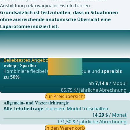
Ausbildung rektovaginaler Fisteln führen.
Grundsätzlich ist festzuhalten, dass in Situationen
ohne ausreichende anatomische Übersicht eine
Laparotomie indiziert ist.
Postoperative Komplikationen
Anastomoseninsuffizienz (bei elektiven Kolonresektionen
1-3 %)Anastomosen-Insuffizienzen stellen di
Beliebtestes Angebot
Jetzt freischalten
webop - Sparflex
und direkt weiter
Kombiniere flexibel unsere Lernmodule und
spare bis
lernen.
zu 50%
.
ab
7,14 $
/ Modul
85,75 $/ jährliche Abrechnung
Zur Preisübersicht
Allgemein- und Viszeralchirurgie
Alle Lehrbeiträge
in diesem Modul freischalten.
14,29 $
/ Monat
171,50 $ / jährliche Abrechnung
In den Warenkorb