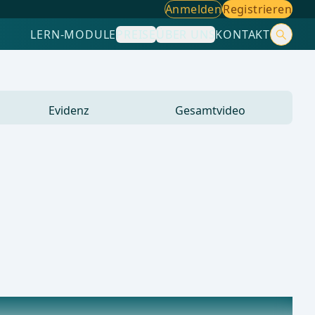
Anmelden
Registrieren
LERN-MODULE
PREISE
ÜBER UNS
KONTAKT
Evidenz
Gesamtvideo