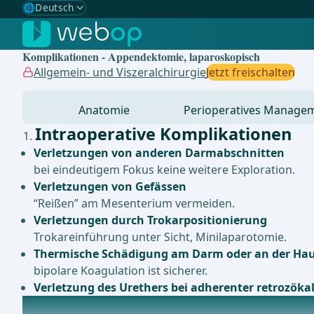
🌐
Deutsch
Gewählte Sprache: Deutsch
🇩🇪
Deutsch
✓
Komplikationen - Appendektomie, laparoskopisch
🇬🇧
English
Allgemein- und Viszeralchirurgie
Jetzt freischalten
🇪🇸
Spanisch
Anatomie
Perioperatives Manage
🇧🇷
Brasilianisch
Intraoperative Komplikationen
Verletzungen von anderen Darmabschnitten
bei eindeutigem Fokus keine weitere Exploration.
Verletzungen von Gefässen
“Reißen” am Mesenterium vermeiden.
Verletzungen durch Trokarpositionierung
Trokareinführung unter Sicht, Minilaparotomie.
Thermische Schädigung am Darm oder an der Ha
bipolare Koagulation ist sicherer.
Verletzung des Urethers bei adherenter retrozöka
Postoperative Komplikationen