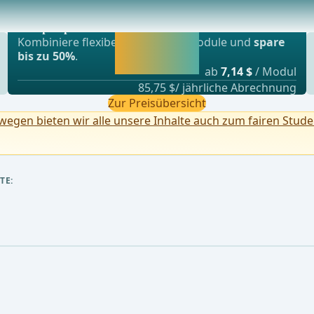
Beliebtestes Angebot
äglich “feucht” verbinden.Intraabdomineller Absz
webop - Sparflex
Jetzt freischalten
Kombiniere flexibel unsere Lernmodule und
spare
und direkt weiter
bis zu 50%
.
lernen.
ab
7,14 $
/ Modul
85,75 $/ jährliche Abrechnung
Zur Preisübersicht
egen bieten wir alle unsere Inhalte auch zum fairen Stude
TE: