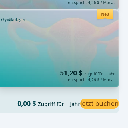
entspricht 4,26 $ / Monat
Neu
Gynäkologie
51,20 $
Zugriff für 1 Jahr
entspricht 4,26 $ / Monat
0,00 $
Jetzt buchen
Zugriff für 1 Jahr