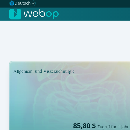
🌐
Deutsch
Gewählte Sprache: Deutsch
🇩🇪
Deutsch
✓
🇬🇧
English
🇪🇸
Spanisch
🇧🇷
Brasilianisch
Allgemein- und Viszeralchirurgie
85,80 $
Zugriff für 1 Jahr