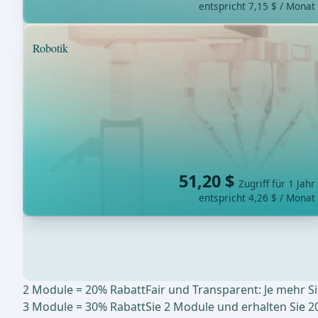
entspricht 7,15 $ / Monat
Robotik
51,20 $
Zugriff für 1 Jahr
entspricht 4,26 $ / Monat
2 Module = 20% Rabatt
Fair und Transparent: Je mehr S
3 Module = 30% Rabatt
Sie 2 Module und erhalten Sie 2