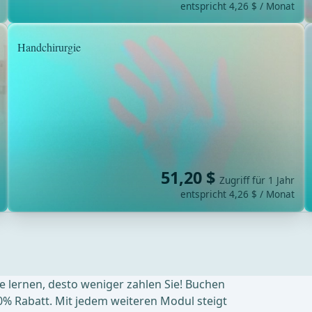
entspricht 4,26 $ / Monat
Handchirurgie
51,20 $
Zugriff für 1 Jahr
entspricht 4,26 $ / Monat
ie lernen, desto weniger zahlen Sie! Buchen
0% Rabatt. Mit jedem weiteren Modul steigt