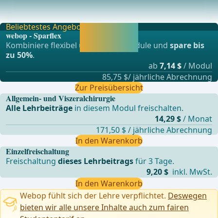
Laparoscopic Inguinal Hernia Repair - Does the Choice of
Self-fixated Mesh Matter?Laparoendoscopic
Beliebtestes Angebot
Jetzt freischalten
webop - Sparflex
und direkt weiter
Kombiniere flexibel unsere Lernmodule und
spare bis
lernen.
zu 50%
.
ab
7,14 $
/ Modul
85,75 $/ jährliche Abrechnung
Zur Preisübersicht
Allgemein- und Viszeralchirurgie
Alle Lehrbeiträge
in diesem Modul freischalten.
14,29 $
/ Monat
171,50 $ / jährliche Abrechnung
In den Warenkorb
Einzelfreischaltung
Freischaltung
dieses Lehrbeitrags
für 3 Tage.
9,20 $
inkl. MwSt.
In den Warenkorb
Webop fühlt sich der Lehre verpflichtet.
Deswegen
bieten wir alle unsere Inhalte auch zum fairen