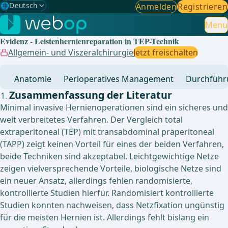
🌐
Deutsch
Anmelden
Registrieren
Gewählte Sprache: Deutsch
🇩🇪
Deutsch
Menu
✓
Evidenz - Leistenhernienreparation in TEP-Technik
🇬🇧
English
Allgemein- und Viszeralchirurgie
Jetzt freischalten
🇪🇸
Spanisch
Anatomie
Perioperatives Management
Durchführ
🇧🇷
Brasilianisch
Zusammenfassung der Literatur
Minimal invasive Hernienoperationen sind ein sicheres und
weit verbreitetes Verfahren. Der Vergleich total
extraperitoneal (TEP) mit transabdominal präperitoneal
(TAPP) zeigt keinen Vorteil für eines der beiden Verfahren,
beide Techniken sind akzeptabel. Leichtgewichtige Netze
zeigen vielversprechende Vorteile, biologische Netze sind
ein neuer Ansatz, allerdings fehlen randomisierte,
kontrollierte Studien hierfür. Randomisiert kontrollierte
Studien konnten nachweisen, dass Netzfixation ungünstig
für die meisten Hernien ist. Allerdings fehlt bislang ein