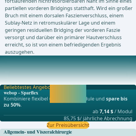
fortlaufenden nichtresorbierbaren Naht im Sinne eines
partiellen vorderen Bridgings statthaft. Wird ein großer
Bruch mit einem dorsalen Faszienverschluss, einem
Sublay-Netz in retromuskulärer Lage und einem
geringen residuellen Bridging der vorderen Faszie
versorgt und darüber ein primärer Hautverschluss
erreicht, so ist von einem befriedigenden Ergebnis
auszugehen.
Postoperative Komplikationen
Nachblutung/Hämatom Sonographische Kontrolle, bei
Größenprogredienz ggf. Punktion. Hb-relevante Nac
Beliebtestes Angebot
Jetzt freischalten
webop - Sparflex
und direkt weiter
Kombiniere flexibel unsere Lernmodule und
spare bis
lernen.
zu 50%
.
ab
7,14 $
/ Modul
85,75 $/ jährliche Abrechnung
Zur Preisübersicht
Allgemein- und Viszeralchirurgie