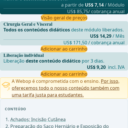
a partir de
US$ 7,14
/ Módulo
US$ 85,75/ cobrança anual
Visão geral de preços
Cirurgia Geral e Visceral
Todos os conteúdos didáticos
deste módulo liberados.
US$ 14,29
/ Mês
US$ 171,50 / cobrança anual
Adicionar ao carrinho
Liberação individual
Liberação
deste conteúdo didático
por 3 dias.
US$ 9,20
incl. IVA
Adicionar ao carrinho
A Webop é comprometida com o ensino.
Por isso,
oferecemos todo o nosso conteúdo também com
uma tarifa justa para estudantes.
CONTEÚDO
Achados; Incisão Cutânea
Preparação do Saco Herniário e Exposição do