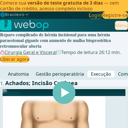
Comece sua
versão de teste gratuita de 3 dias
— sem
cartão de crédito, acesso completo incluso
🌐
Brasileiro
Login
Registre-se
Gewählte Sprache: Brasileiro
🇩🇪
Alemão
Menu
Reparo complicado de hérnia incisional para uma hérnia
🇬🇧
Inglês
paraestomal gigante com aumento de malha bioprostética
retromuscular aberta
🇪🇸
Espanhol
Cirurgia Geral e Visceral
Tempo de leitura 26:12 min.
Liberar agora
🇧🇷
Brasileiro
✓
Anatomia
Gestão perioperatória
Execução
Comp
Achados; Incisão Cutânea