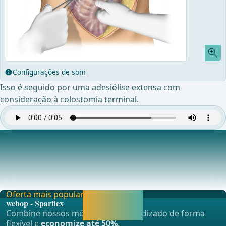
Configurações de som
Isso é seguido por uma adesiólise extensa com
consideração à colostomia terminal.
Conclusão da Excisão da Pele e do Saco Herniário
A cicatriz e a malha antiga, bem como as
por&#xE7;&#xF5;es excessivas do saco herni&#xE1;rio,
s&#xE
Oferta mais popular
Liberar agora e
webop - Sparflex
continuar
Combine nossos módulos de aprendizado de forma
aprendendo.
flexível e
economize até 50%
.