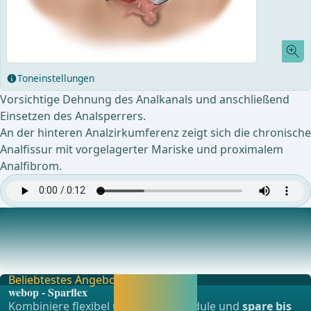
Toneinstellungen
Vorsichtige Dehnung des Analkanals und anschließend
Einsetzen des Analsperrers.
An der hinteren Analzirkumferenz zeigt sich die chronische
Analfissur mit vorgelagerter Mariske und proximalem
Analfibrom.
Exzision der Fissur und Sekundärveränderungen
Flache, tangentiale Excision des gesamten veränderten
Gewebes unter Schonung des Musculus sphinkter
Beliebtestes Angebot
Jetzt freischalten
webop - Sparflex
und direkt weiter
Kombiniere flexibel unsere Lernmodule und
spare bis
lernen.