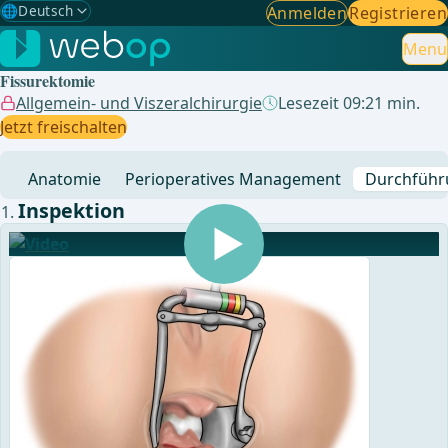
🌐
Deutsch
Anmelden
Registrieren
Gewählte Sprache: Deutsch
🇩🇪
Deutsch
Menu
✓
Fissurektomie
🇬🇧
English
Allgemein- und Viszeralchirurgie
Lesezeit 09:21 min.
Jetzt freischalten
🇪🇸
Spanisch
Anatomie
Perioperatives Management
Durchführ
🇧🇷
Brasilianisch
Inspektion