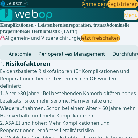
🌐
Deutsch
Anmelden
Registrieren
Gewählte Sprache: Deutsch
🇩🇪
Deutsch
Menu
✓
Komplikationen - Leistenhernienreparation, transabdominelle
🇬🇧
English
präperitoneale Hernioplastik (TAPP)
Allgemein- und Viszeralchirurgie
Jetzt freischalten
🇪🇸
Spanisch
Anatomie
Perioperatives Management
Durchführ
🇧🇷
Brasilianisch
Risikofaktoren
Evidenzbasierte Risikofaktoren für Komplikationen und
Reoperationen bei der Leistenhernien OP wurden
definiert:
1. Alter >80 Jahre : Bei bestehenden Komorbiditäten hohes
Letalitätsrisiko; mehr Serome, Harnverhalte und
Wiederaufnahmen. Schon bei einem Alter > 60 Jahre mehr
Harnverhalte und mehr Komplikationen.
2. ASA III und höher: Mehr Komplikationen und
Reoperationen, erhöhtes Letalitätsrisiko.
3. Weibliches Geschlecht: Erhöhtes Risiko für Schmerzen.