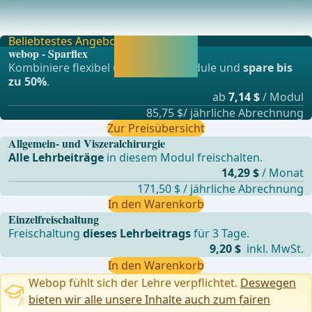
Chronische postoperative Schmerzen (10-12%)Definition:
Chronische postoperative Schmerzen wurden be
Beliebtestes Angebot
Jetzt freischalten
webop - Sparflex
und direkt weiter
Kombiniere flexibel unsere Lernmodule und
spare bis
lernen.
zu 50%
.
ab
7,14 $
/ Modul
85,75 $/ jährliche Abrechnung
Zur Preisübersicht
Allgemein- und Viszeralchirurgie
Alle Lehrbeiträge
in diesem Modul freischalten.
14,29 $
/ Monat
171,50 $ / jährliche Abrechnung
In den Warenkorb
Einzelfreischaltung
Freischaltung
dieses Lehrbeitrags
für 3 Tage.
9,20 $
inkl. MwSt.
In den Warenkorb
Webop fühlt sich der Lehre verpflichtet.
Deswegen
bieten wir alle unsere Inhalte auch zum fairen