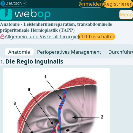
🌐
Deutsch
Anmelden
Registrieren
Gewählte Sprache: Deutsch
🇩🇪
Deutsch
Menu
✓
Anatomie - Leistenhernienreparation, transabdominelle
🇬🇧
English
präperitoneale Hernioplastik (TAPP)
Allgemein- und Viszeralchirurgie
Jetzt freischalten
🇪🇸
Spanisch
Anatomie
Perioperatives Management
Durchführ
🇧🇷
Brasilianisch
Die Regio inguinalis