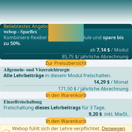
Beim Mann beinhaltet der Leistenkanal den Samenstrang
(Funiculus spermaticus) mit dem Ductus defere
Beliebtestes Angebot
Jetzt freischalten
webop - Sparflex
und direkt weiter
Kombiniere flexibel unsere Lernmodule und
spare bis
lernen.
zu 50%
.
ab
7,14 $
/ Modul
85,75 $/ jährliche Abrechnung
Zur Preisübersicht
Allgemein- und Viszeralchirurgie
Alle Lehrbeiträge
in diesem Modul freischalten.
14,29 $
/ Monat
171,50 $ / jährliche Abrechnung
In den Warenkorb
Einzelfreischaltung
Freischaltung
dieses Lehrbeitrags
für 3 Tage.
9,20 $
inkl. MwSt.
In den Warenkorb
Webop fühlt sich der Lehre verpflichtet.
Deswegen