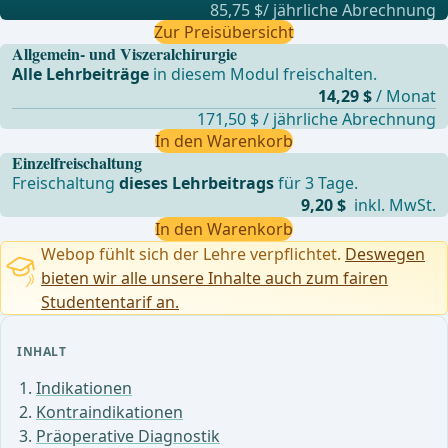
85,75 $/ jährliche Abrechnung
Zur Preisübersicht
Allgemein- und Viszeralchirurgie
Alle Lehrbeiträge
in diesem Modul freischalten.
14,29 $
/ Monat
171,50 $ / jährliche Abrechnung
In den Warenkorb
Einzelfreischaltung
Freischaltung
dieses Lehrbeitrags
für 3 Tage.
9,20 $
inkl. MwSt.
In den Warenkorb
Webop fühlt sich der Lehre verpflichtet.
Deswegen
bieten wir alle unsere Inhalte auch zum fairen
Studententarif an.
INHALT
Indikationen
Kontraindikationen
Präoperative Diagnostik