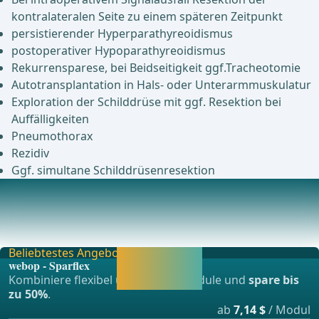
kontralateralen Seite zu einem späteren Zeitpunkt
persistierender Hyperparathyreoidismus
postoperativer Hypoparathyreoidismus
Rekurrensparese, bei Beidseitigkeit ggf.Tracheotomie
Autotransplantation in Hals- oder Unterarmmuskulatur
Exploration der Schilddrüse mit ggf. Resektion bei
Auffälligkeiten
Pneumothorax
Rezidiv
Ggf. simultane Schilddrüsenresektion
Anästhesie
Intubationsnarkose Einsatz kurzwirksamer
Muskelrelaxantien nur bei Narkoseeinleitung, Verzicht wäh
Beliebtestes Angebot
Jetzt freischalten
webop - Sparflex
und direkt weiter
Kombiniere flexibel unsere Lernmodule und
spare bis
lernen.
zu 50%
.
ab
7,14 $
/ Modul