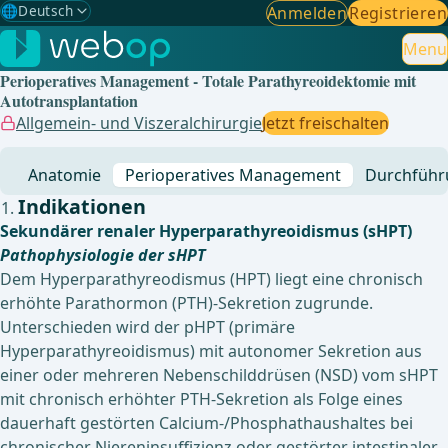
🌐
Deutsch
Anmelden
Registrieren
Gewählte Sprache: Deutsch
🇩🇪
Deutsch
Menu
✓
Perioperatives Management - Totale Parathyreoidektomie mit
🇬🇧
English
Autotransplantation
Allgemein- und Viszeralchirurgie
Jetzt freischalten
🇪🇸
Spanisch
Anatomie
Perioperatives Management
Durchführ
🇧🇷
Brasilianisch
Indikationen
Sekundärer renaler Hyperparathyreoidismus (sHPT)
Pathophysiologie der sHPT
Dem Hyperparathyreodismus (HPT) liegt eine chronisch
erhöhte Parathormon (PTH)-Sekretion zugrunde.
Unterschieden wird der pHPT (primäre
Hyperparathyreoidismus) mit autonomer Sekretion aus
einer oder mehreren Nebenschilddrüsen (NSD) vom sHPT
mit chronisch erhöhter PTH-Sekretion als Folge eines
dauerhaft gestörten Calcium-/Phosphathaushaltes bei
chronischer Niereninsuffizienz oder gestörter intestinaler