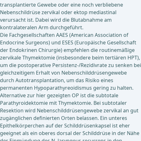
transplantierte Gewebe oder eine noch verbliebene
Nebenschildrüse zervikal oder ektop mediastinal
verursacht ist. Dabei wird die Blutabnahme am
kontralateralen Arm durchgeführt.
Die Fachgesellschaften AAES (American Association of
Endocrine Surgeons) und ESES (Europäische Gesellschaft
der Endokrinen Chirurgie) empfehlen die routinemäßige
zervikale Thymektomie (insbesondere beim tertiären HPT),
um die postoperative Persistenz-/Rezidivrate zu senken bei
gleichzeitigem Erhalt von Nebenschilddrüsengewebe
durch Autotransplantation, um das Risiko eines
permanenten Hypoparathyreoidismus gering zu halten.
Alternative zur hier gezeigten OP ist die subtotale
Parathyroidektomie mit Thymektomie.
Bei subtotaler
Resektion wird Nebenschilddrüsengewebe zervikal an gut
zugänglichen definierten Orten belassen. Ein unteres
Epithelkörperchen auf der Schilddrüsenkapsel ist eher
geeignet als ein oberes dorsal der Schilddrüse in der Nähe
der Einmündung des N. laryngeus recurrens in den