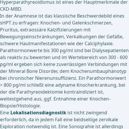
Hyperparathyreoidismus ist eines der Hauptmerkmale der
CKD-MBD.
In der Anamnese ist das klassische Beschwerdebild eines
sHPT zu erfragen: Knochen- und Gelenkschmerzen,
Pruritus, extraossäre Kalzifizierungen mit
Bewegungseinschränkungen, Verkalkungen der Gefäße,
schwere Hautmanifestationen wie der Calciphylaxie.
Parathormonwerte bis 300 pg/ml sind bei Dialysepatienten
als reaktiv zu bewerten und im Wertebereich von 300 - 600
pg/ml ergeben sich keine zuverlässigen Verbindungen mit
der Mineral Bone Disorder, dem Knochenumbauphänotyp
bei chronischer Nierenunsuffizienz. Ein Parathormonwert
> 800 pg/ml schließt eine adyname Knocherkrankung, bei
der die Parathyreoidektomie kontraindiziert ist,
weitestgehend aus, ggf. Entnahme einer Knochen-
Biopsie/Histologie.
Eine
Lokalisationsdiagnostik
ist nicht zwingend
erforderlich, da in jedem Fall eine beidseitige zervikale
Exploration notwendig ist. Eine Sonograhie ist allerdings