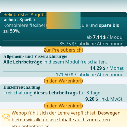
In Anastomoseninsuffizienz und Pankreasfistel liegt die
Hauptursache der postoperativen Morbidität
Beliebtestes Angebot
Jetzt freischalten
webop - Sparflex
und direkt weiter
Kombiniere flexibel unsere Lernmodule und
spare bis
lernen.
zu 50%
.
ab
7,14 $
/ Modul
85,75 $/ jährliche Abrechnung
Zur Preisübersicht
Allgemein- und Viszeralchirurgie
Alle Lehrbeiträge
in diesem Modul freischalten.
14,29 $
/ Monat
171,50 $ / jährliche Abrechnung
In den Warenkorb
Einzelfreischaltung
Freischaltung
dieses Lehrbeitrags
für 3 Tage.
9,20 $
inkl. MwSt.
In den Warenkorb
Webop fühlt sich der Lehre verpflichtet.
Deswegen
bieten wir alle unsere Inhalte auch zum fairen
Studententarif an.