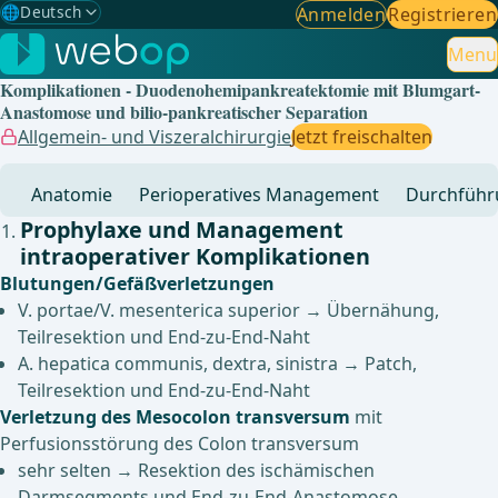
🌐
Deutsch
Anmelden
Registrieren
Gewählte Sprache: Deutsch
🇩🇪
Deutsch
Menu
✓
Komplikationen - Duodenohemipankreatektomie mit Blumgart-
🇬🇧
English
Anastomose und bilio-pankreatischer Separation
Allgemein- und Viszeralchirurgie
Jetzt freischalten
🇪🇸
Spanisch
Anatomie
Perioperatives Management
Durchführ
🇧🇷
Brasilianisch
Prophylaxe und Management
intraoperativer Komplikationen
Blutungen/Gefäßverletzungen
V. portae/V. mesenterica superior → Übernähung,
Teilresektion und End-zu-End-Naht
A. hepatica communis, dextra, sinistra → Patch,
Teilresektion und End-zu-End-Naht
Verletzung des Mesocolon transversum
mit
Perfusionsstörung des Colon transversum
sehr selten → Resektion des ischämischen
Darmsegments und End-zu-End-Anastomose