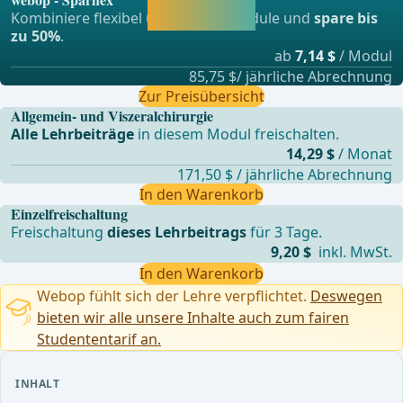
und direkt weiter
Kombiniere flexibel unsere Lernmodule und
spare bis
lernen.
zu 50%
.
ab
7,14 $
/ Modul
85,75 $/ jährliche Abrechnung
Zur Preisübersicht
Allgemein- und Viszeralchirurgie
Alle Lehrbeiträge
in diesem Modul freischalten.
14,29 $
/ Monat
171,50 $ / jährliche Abrechnung
In den Warenkorb
Einzelfreischaltung
Freischaltung
dieses Lehrbeitrags
für 3 Tage.
9,20 $
inkl. MwSt.
In den Warenkorb
Webop fühlt sich der Lehre verpflichtet.
Deswegen
bieten wir alle unsere Inhalte auch zum fairen
Studententarif an.
INHALT