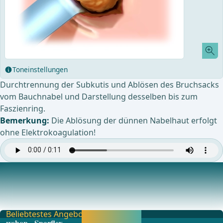
Toneinstellungen
Durchtrennung der Subkutis und Ablösen des Bruchsacks
vom Bauchnabel und Darstellung desselben bis zum
Faszienring.
Bemerkung:
Die Ablösung der dünnen Nabelhaut erfolgt
ohne Elektrokoagulation!
Darstellen der Faszienränder
Durch die Faszienlücke prolabiert zum größten
Teil präperitoneales epigastrisches Fett. Die Faszien
Beliebtestes Angebot
Jetzt freischalten
webop - Sparflex