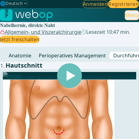
🌐
Deutsch
Anmelden
Registrieren
Gewählte Sprache: Deutsch
🇩🇪
Deutsch
Menu
✓
Nabelhernie, direkte Naht
🇬🇧
English
Allgemein- und Viszeralchirurgie
Lesezeit 10:47 min.
Jetzt freischalten
🇪🇸
Spanisch
Anatomie
Perioperatives Management
Durchführ
🇧🇷
Brasilianisch
Hautschnitt