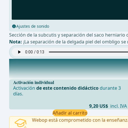
Ajustes de sonido
Sección de la subcutis y separación del saco herniario 
Nota:
¡La separación de la delgada piel del ombligo se 
Exposición de los bordes de la fascia
A trav&#xE9;s de la brecha fascial prolapsa en su mayo
Activación individual
Activación
de este contenido didáctico
durante 3
días.
9,20 US$
incl. IVA
Añadir al carrito
Webop está comprometido con la enseñanz