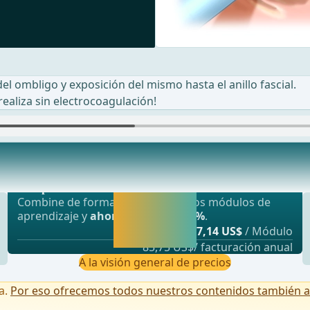
del ombligo y exposición del mismo hasta el anillo fascial.
realiza sin electrocoagulación!
Oferta más popular
r parte grasa epig&#xE1;strica preperitoneal.
webop - Ahorro flexible
Activar ahora y
Combine de forma flexible nuestros módulos de
seguir
aprendizaje y
ahorre hasta un 50%
.
aprendiendo
desde
7,14 US$
/ Módulo
directamente.
85,75 US$/ facturación anual
A la visión general de precios
a.
Por eso ofrecemos todos nuestros contenidos también a u