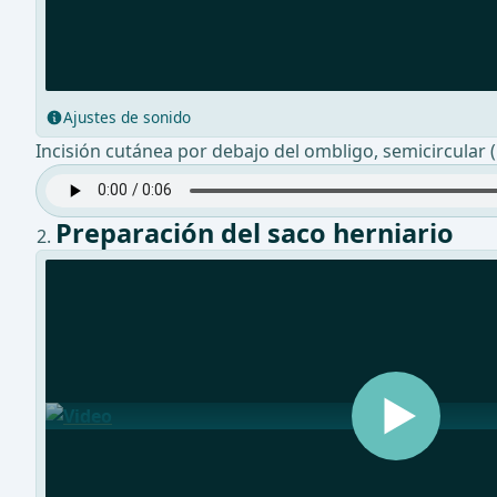
Ajustes de sonido
Incisión cutánea por debajo del ombligo, semicircular (i
Preparación del saco herniario