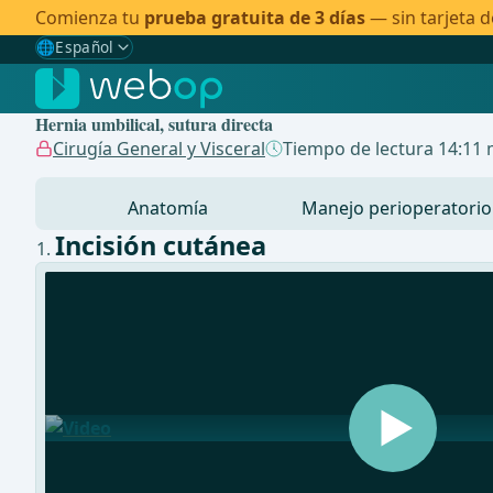
Comienza tu
prueba gratuita de 3 días
— sin tarjeta d
🌐
Español
Gewählte Sprache: Español
🇩🇪
Alemán
Hernia umbilical, sutura directa
🇬🇧
Inglés
Cirugía General y Visceral
Tiempo de lectura 14:11 
🇪🇸
Español
✓
Anatomía
Manejo perioperatorio
🇧🇷
Brasileño
Incisión cutánea