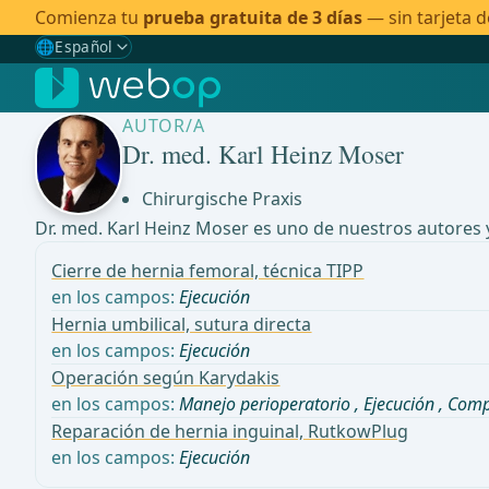
Comienza tu
prueba gratuita de 3 días
— sin tarjeta d
🌐
Español
Gewählte Sprache: Español
🇩🇪
Alemán
AUTOR/A
🇬🇧
Inglés
Dr. med. Karl Heinz Moser
🇪🇸
Español
✓
Chirurgische Praxis
Dr. med. Karl Heinz Moser es uno de nuestros autores 
🇧🇷
Brasileño
Cierre de hernia femoral, técnica TIPP
en los campos:
Ejecución
Hernia umbilical, sutura directa
en los campos:
Ejecución
Operación según Karydakis
en los campos:
Manejo perioperatorio
,
Ejecución
,
Comp
Reparación de hernia inguinal, RutkowPlug
en los campos:
Ejecución