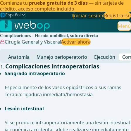
Comienza tu
prueba gratuita de 3 días
— sin tarjeta de
crédito, acceso completo incluido
🌐
Español
Iniciar sesión
Registrarse
Gewählte Sprache: Español
🇩🇪
Alemán
Menú
Complicaciones - Hernia umbilical, sutura directa
🇬🇧
Inglés
Cirugía General y Visceral
Activar ahora
🇪🇸
Español
✓
Anatomía
Manejo perioperatorio
Ejecución
Com
🇧🇷
Brasileño
Complicaciones intraoperatorias
Sangrado intraoperatorio
Especialmente de los vasos epigástricos o sus ramas
Terapia: ligadura inmediata/hemostasia
Lesión intestinal
Si se produce intraoperatoriamente una lesión intestinal
iatrogénica accidental, ¡debe realizarse inmediatamente