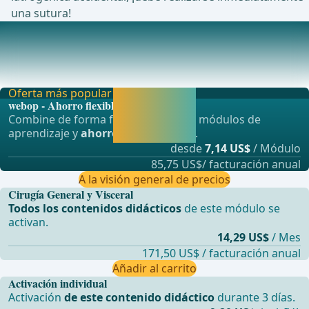
una sutura!
Complicaciones postoperatorias
Hemorragia posterior/Hematoma Control ecográfico, en
caso de progresión del tamaño posiblemente pu
Oferta más popular
Activar ahora y
webop - Ahorro flexible
seguir
Combine de forma flexible nuestros módulos de
aprendiendo
aprendizaje y
ahorre hasta un 50%
.
directamente.
desde
7,14 US$
/ Módulo
85,75 US$/ facturación anual
A la visión general de precios
Cirugía General y Visceral
Todos los contenidos didácticos
de este módulo se
activan.
14,29 US$
/ Mes
171,50 US$ / facturación anual
Añadir al carrito
Activación individual
Activación
de este contenido didáctico
durante 3 días.