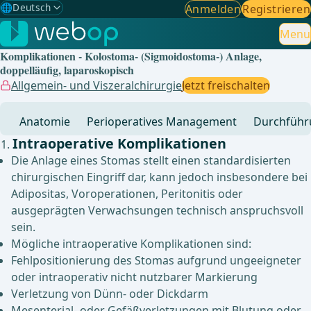
🌐
Deutsch
Anmelden
Registrieren
Gewählte Sprache: Deutsch
🇩🇪
Deutsch
Menu
✓
Komplikationen - Kolostoma- (Sigmoidostoma-) Anlage,
🇬🇧
English
doppelläufig, laparoskopisch
Allgemein- und Viszeralchirurgie
Jetzt freischalten
🇪🇸
Spanisch
Anatomie
Perioperatives Management
Durchführ
🇧🇷
Brasilianisch
Intraoperative Komplikationen
Die Anlage eines Stomas stellt einen standardisierten
chirurgischen Eingriff dar, kann jedoch insbesondere bei
Adipositas, Voroperationen, Peritonitis oder
ausgeprägten Verwachsungen technisch anspruchsvoll
sein.
Mögliche intraoperative Komplikationen sind:
Fehlpositionierung des Stomas aufgrund ungeeigneter
oder intraoperativ nicht nutzbarer Markierung
Verletzung von Dünn- oder Dickdarm
Mesenterial- oder Gefäßverletzungen mit Blutung oder