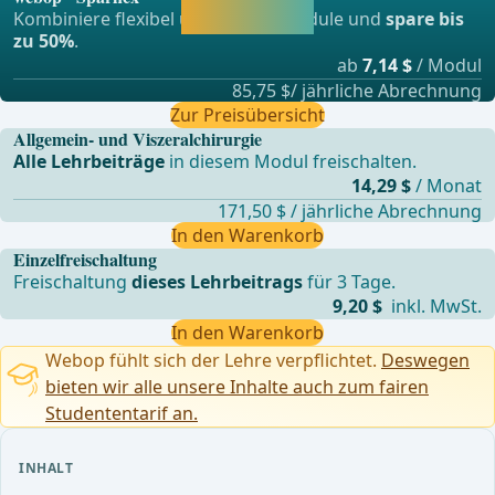
und direkt weiter
Kombiniere flexibel unsere Lernmodule und
spare bis
lernen.
zu 50%
.
ab
7,14 $
/ Modul
85,75 $/ jährliche Abrechnung
Zur Preisübersicht
Allgemein- und Viszeralchirurgie
Alle Lehrbeiträge
in diesem Modul freischalten.
14,29 $
/ Monat
171,50 $ / jährliche Abrechnung
In den Warenkorb
Einzelfreischaltung
Freischaltung
dieses Lehrbeitrags
für 3 Tage.
9,20 $
inkl. MwSt.
In den Warenkorb
Webop fühlt sich der Lehre verpflichtet.
Deswegen
bieten wir alle unsere Inhalte auch zum fairen
Studententarif an.
INHALT