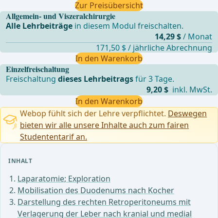
Zur Preisübersicht
Allgemein- und Viszeralchirurgie
Alle Lehrbeiträge
in diesem Modul freischalten.
14,29 $
/ Monat
171,50 $ / jährliche Abrechnung
In den Warenkorb
Einzelfreischaltung
Freischaltung
dieses Lehrbeitrags
für 3 Tage.
9,20 $
inkl. MwSt.
In den Warenkorb
Webop fühlt sich der Lehre verpflichtet.
Deswegen
bieten wir alle unsere Inhalte auch zum fairen
Studententarif an.
INHALT
Laparatomie; Exploration
Mobilisation des Duodenums nach Kocher
Darstellung des rechten Retroperitoneums mit
Verlagerung der Leber nach kranial und medial