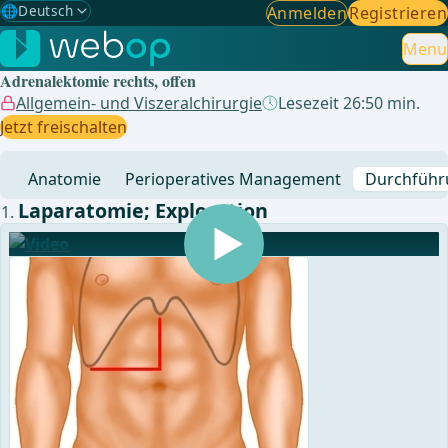
🌐
Deutsch
Anmelden
Registrieren
Gewählte Sprache: Deutsch
🇩🇪
Deutsch
Menu
✓
Adrenalektomie rechts, offen
🇬🇧
English
Allgemein- und Viszeralchirurgie
Lesezeit 26:50 min.
Jetzt freischalten
🇪🇸
Spanisch
Anatomie
Perioperatives Management
Durchführ
🇧🇷
Brasilianisch
Laparatomie; Exploration