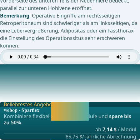
Vorderseite des unteren Teils der Nebenniere bedeckt,
parallel zur unteren Hohlvene eröffnet.
Bemerkung
: Operative Eingriffe am rechtsseitigen
Retroperitoneum sind schwieriger als am linksseitigen, da
eine Lebervergrößerung, Adipositas oder ein Fassthorax
die Einstellung des Operationssitus sehr erschweren
können.
Mobilisation der Leber von kaudal; Präparation an der
Vena cava inferior
Als nächstes werden die Verklebungen zwischen
Leberunterfläche und Nebenniere durchtrennt. Durch di
Beliebtestes Angebot
Jetzt freischalten
webop - Sparflex
und direkt weiter
Kombiniere flexibel unsere Lernmodule und
spare bis
lernen.
zu 50%
.
ab
7,14 $
/ Modul
85,75 $/ jährliche Abrechnung