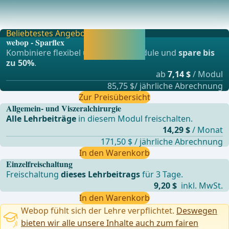
Im Bereich des präoperativ markierten Areals erfolgt der
zirkuläre Hautschnitt nach Fassen der Haut
Beliebtestes Angebot
Jetzt freischalten
webop - Sparflex
und direkt weiter
Kombiniere flexibel unsere Lernmodule und
spare bis
lernen.
zu 50%
.
ab
7,14 $
/ Modul
85,75 $/ jährliche Abrechnung
Zur Preisübersicht
Allgemein- und Viszeralchirurgie
Alle Lehrbeiträge
in diesem Modul freischalten.
14,29 $
/ Monat
171,50 $ / jährliche Abrechnung
In den Warenkorb
Einzelfreischaltung
Freischaltung
dieses Lehrbeitrags
für 3 Tage.
9,20 $
inkl. MwSt.
In den Warenkorb
Webop fühlt sich der Lehre verpflichtet.
Deswegen
bieten wir alle unsere Inhalte auch zum fairen