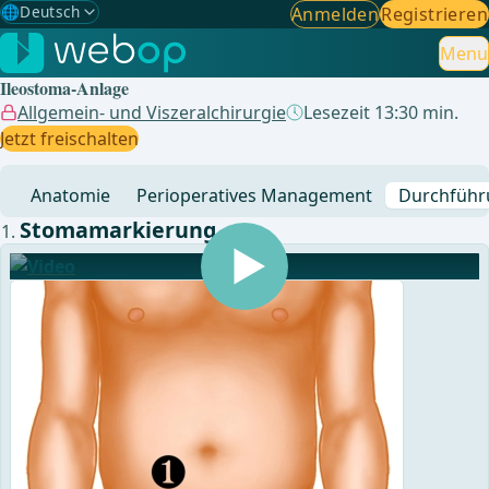
🌐
Deutsch
Anmelden
Registrieren
Gewählte Sprache: Deutsch
🇩🇪
Deutsch
Menu
✓
Ileostoma-Anlage
🇬🇧
English
Allgemein- und Viszeralchirurgie
Lesezeit 13:30 min.
Jetzt freischalten
🇪🇸
Spanisch
Anatomie
Perioperatives Management
Durchführ
🇧🇷
Brasilianisch
Stomamarkierung