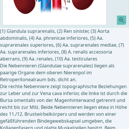
(1) Glandula suprarenalis, (2) Ren sinister, (3) Aorta
abdominalis, (4) Aa. phrenicae inferiores, (5) Aa.
suprarenales superiores, (6) Aa. suprarenales mediae, (7)
Aa. suprarenales inferiores, (8) A. renalis accessoria
aberrans, (9) Aa. renales, (10) Aa. testiculares
Die Nebennieren (Glandulae suprarenales) liegen als
paarige Organe dem oberen Nierenpol im
Retroperitonealraum bds. dicht an.
Die rechte Nebenniere zeigt topographische Beziehungen
zur Leber und zur Vena cava inferior, die linke ist durch die
Bursa omentalis von der Magenhinterwand getrennt und
reicht bis zur Milz. Beide Nebennieren liegen etwa in Höhe
des 11./12. Brustwirbelkörpers und werden von einer
gefäßführenden Bindegewebskapsel umgeben, die
Kollagenfasern und glatte Muskelzellen besitzt. Beim