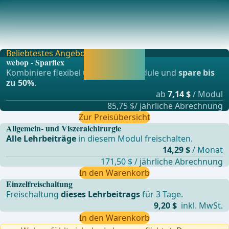
Pathophysiologie
Tumoren der Nebenniere sind entweder primäre
Neoplasien oder Metastasen. Die primären Nebennierentu
Beliebtestes Angebot
Jetzt freischalten
webop - Sparflex
und direkt weiter
Kombiniere flexibel unsere Lernmodule und
spare bis
lernen.
zu 50%
.
ab
7,14 $
/ Modul
85,75 $/ jährliche Abrechnung
Zur Preisübersicht
Allgemein- und Viszeralchirurgie
Alle Lehrbeiträge
in diesem Modul freischalten.
14,29 $
/ Monat
171,50 $ / jährliche Abrechnung
In den Warenkorb
Einzelfreischaltung
Freischaltung
dieses Lehrbeitrags
für 3 Tage.
9,20 $
inkl. MwSt.
In den Warenkorb