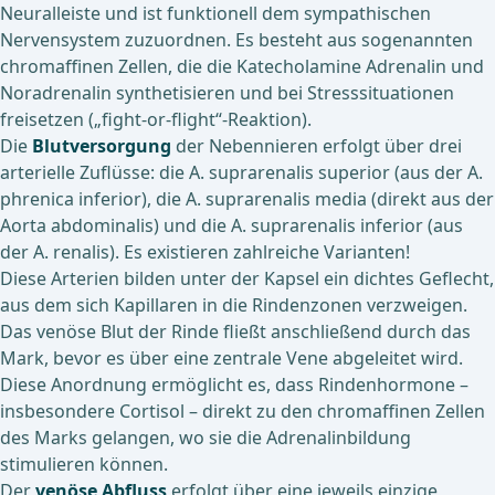
Neuralleiste und ist funktionell dem sympathischen
Nervensystem zuzuordnen. Es besteht aus sogenannten
chromaffinen Zellen, die die Katecholamine Adrenalin und
Noradrenalin synthetisieren und bei Stresssituationen
freisetzen („fight-or-flight“-Reaktion).
Die
Blutversorgung
der Nebennieren erfolgt über drei
arterielle Zuflüsse: die A. suprarenalis superior (aus der A.
phrenica inferior), die A. suprarenalis media (direkt aus der
Aorta abdominalis) und die A. suprarenalis inferior (aus
der A. renalis). Es existieren zahlreiche Varianten!
Diese Arterien bilden unter der Kapsel ein dichtes Geflecht,
aus dem sich Kapillaren in die Rindenzonen verzweigen.
Das venöse Blut der Rinde fließt anschließend durch das
Mark, bevor es über eine zentrale Vene abgeleitet wird.
Diese Anordnung ermöglicht es, dass Rindenhormone –
insbesondere Cortisol – direkt zu den chromaffinen Zellen
des Marks gelangen, wo sie die Adrenalinbildung
stimulieren können.
Der
venöse Abfluss
erfolgt über eine jeweils einzige