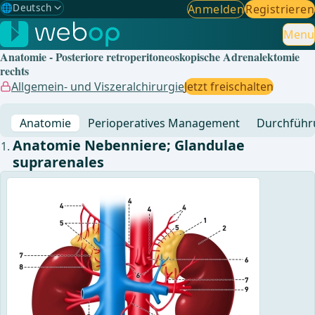
🌐
Deutsch
Anmelden
Registrieren
Gewählte Sprache: Deutsch
🇩🇪
Deutsch
Menu
✓
Anatomie - Posteriore retroperitoneoskopische Adrenalektomie
🇬🇧
English
rechts
Allgemein- und Viszeralchirurgie
Jetzt freischalten
🇪🇸
Spanisch
Anatomie
Perioperatives Management
Durchführ
🇧🇷
Brasilianisch
Anatomie Nebenniere; Glandulae
suprarenales