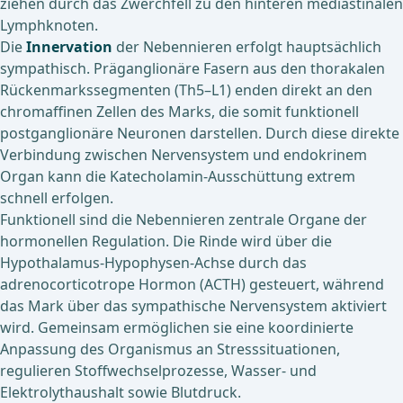
ziehen durch das Zwerchfell zu den hinteren mediastinalen
Lymphknoten.
Die
Innervation
der Nebennieren erfolgt hauptsächlich
sympathisch. Präganglionäre Fasern aus den thorakalen
Rückenmarkssegmenten (Th5–L1) enden direkt an den
chromaffinen Zellen des Marks, die somit funktionell
postganglionäre Neuronen darstellen. Durch diese direkte
Verbindung zwischen Nervensystem und endokrinem
Organ kann die Katecholamin-Ausschüttung extrem
schnell erfolgen.
Funktionell sind die Nebennieren zentrale Organe der
hormonellen Regulation. Die Rinde wird über die
Hypothalamus-Hypophysen-Achse durch das
adrenocorticotrope Hormon (ACTH) gesteuert, während
das Mark über das sympathische Nervensystem aktiviert
wird. Gemeinsam ermöglichen sie eine koordinierte
Anpassung des Organismus an Stresssituationen,
regulieren Stoffwechselprozesse, Wasser- und
Elektrolythaushalt sowie Blutdruck.