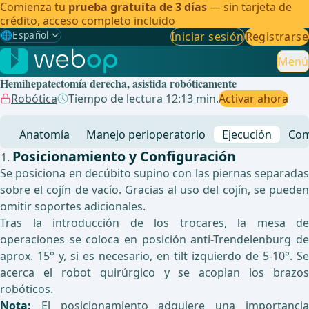
Comienza tu
prueba gratuita de 3 días
— sin tarjeta de
crédito, acceso completo incluido
🌐
Español
Iniciar sesión
Registrarse
Gewählte Sprache: Español
🇩🇪
Alemán
Menú
Hemihepatectomía derecha, asistida robóticamente
🇬🇧
Inglés
Robótica
Tiempo de lectura 12:13 min.
Activar ahora
🇪🇸
Español
✓
Anatomía
Manejo perioperatorio
Ejecución
Com
🇧🇷
Brasileño
Posicionamiento y Configuración
Se posiciona en decúbito supino con las piernas separadas
sobre el cojín de vacío. Gracias al uso del cojín, se pueden
omitir soportes adicionales.
Tras la introducción de los trocares, la mesa de
operaciones se coloca en posición anti-Trendelenburg de
aprox. 15° y, si es necesario, en tilt izquierdo de 5-10°. Se
acerca el robot quirúrgico y se acoplan los brazos
robóticos.
Nota:
El posicionamiento adquiere una importanci