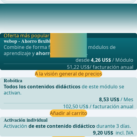
Preparación del hilio
Elevar el hígado con la pinza Progasp en el ligamento
redondo del hígado seccionado. Apertura del o
Oferta más popular
Activar ahora y
webop - Ahorro flexible
seguir
Combine de forma flexible nuestros módulos de
aprendiendo
aprendizaje y
ahorre hasta un 50%
.
directamente.
desde
4,26 US$
/ Módulo
51,22 US$/ facturación anual
A la visión general de precios
Robótica
Todos los contenidos didácticos
de este módulo se
activan.
8,53 US$
/ Mes
102,50 US$ / facturación anual
Añadir al carrito
Activación individual
Activación
de este contenido didáctico
durante 3 días.
9,20 US$
incl. IVA