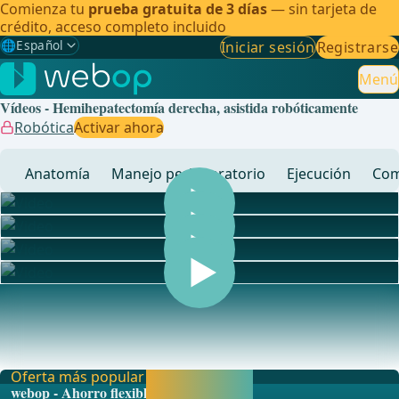
Comienza tu
prueba gratuita de 3 días
— sin tarjeta de
crédito, acceso completo incluido
🌐
Español
Iniciar sesión
Registrarse
Gewählte Sprache: Español
🇩🇪
Alemán
Menú
Vídeos - Hemihepatectomía derecha, asistida robóticamente
🇬🇧
Inglés
Robótica
Activar ahora
🇪🇸
Español
✓
Anatomía
Manejo perioperatorio
Ejecución
Com
🇧🇷
Brasileño
... - Operaciones de cirugía general, visceral y de
trasplantes, cirugía vascular y cirugía torácica
Oferta más popular
Activar ahora y
webop - Ahorro flexible
seguir