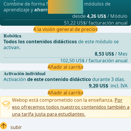
Combine de forma flexible nuestros módulos de
aprendiendo
aprendizaje y
ahorre hasta un 50%
.
directamente.
desde
4,26 US$
/ Módulo
51,22 US$/ facturación anual
A la visión general de precios
Robótica
Todos los contenidos didácticos
de este módulo se
activan.
8,53 US$
/ Mes
102,50 US$ / facturación anual
Añadir al carrito
Activación individual
Activación
de este contenido didáctico
durante 3 días.
9,20 US$
incl. IVA
Añadir al carrito
Webop está comprometido con la enseñanza.
Por
eso ofrecemos todos nuestros contenidos también a
una tarifa justa para estudiantes.
subir