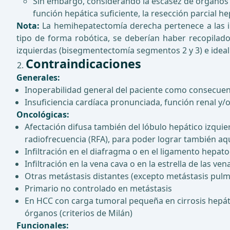
Sin embargo, considerando la escasez de órganos e
función hepática suficiente, la resección parcial he
Nota:
La hemihepatectomía derecha pertenece a las in
tipo de forma robótica, se deberían haber recopilado
izquierdas (bisegmentectomía segmentos 2 y 3) e idea
Contraindicaciones
Generales:
Inoperabilidad general del paciente como consecue
Insuficiencia cardíaca pronunciada, función renal y/
Oncológicas:
Afectación difusa también del lóbulo hepático izquie
radiofrecuencia (RFA), para poder lograr también aq
Infiltración en el diafragma o en el ligamento hepa
Infiltración en la vena cava o en la estrella de las ve
Otras metástasis distantes (excepto metástasis pul
Primario no controlado en metástasis
En HCC con carga tumoral pequeña en cirrosis hepática
órganos (criterios de Milán)
Funcionales: