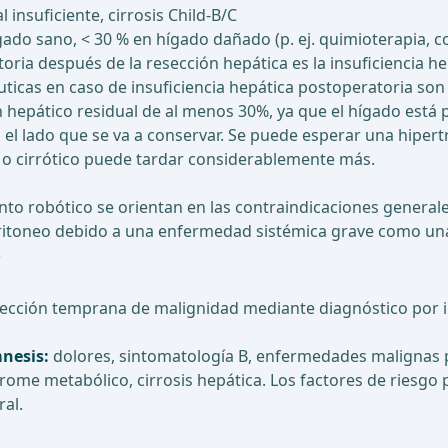
 insuficiente, cirrosis Child-B/C
ado sano, < 30 % en hígado dañado (p. ej. quimioterapia, cole
ia después de la resección hepática es la insuficiencia hep
éuticas en caso de insuficiencia hepática postoperatoria son
hepático residual de al menos 30%, ya que el hígado está p
 el lado que se va a conservar. Se puede esperar una hipe
o o cirrótico puede tardar considerablemente más.
nto robótico se orientan en las contraindicaciones general
itoneo debido a una enfermedad sistémica grave como una 
)
etección temprana de malignidad mediante diagnóstico por 
nesis:
dolores, sintomatología B, enfermedades malignas pr
drome metabólico, cirrosis hepática. Los factores de riesgo 
ral.