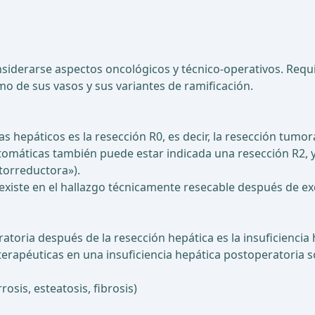
nsiderarse aspectos oncológicos y técnico-operativos. Requ
o de sus vasos y sus variantes de ramificación.
mas hepáticos es la resección R0, es decir, la resección tu
tomáticas también puede estar indicada una resección R2, 
itorreductora»).
 existe en el hallazgo técnicamente resecable después de exc
oria después de la resección hepática es la insuficiencia h
 terapéuticas en una insuficiencia hepática postoperatoria s
rosis, esteatosis, fibrosis)