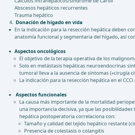
Cálculos intrahepáticos/síndrome de Caroli
Abscesos hepáticos recurrentes
Trauma hepático
Donación de hígado en vida
En la indicación para la resección hepática deben co
anatomía funcional y segmentaria del hígado, así com
Aspectos oncológicos
El objetivo de la terapia operativa de los maligno
Solo en metástasis hepáticas neuroendocrinas sin
tumoral lleva a la ausencia de síntomas («cirugía c
La indicación para la resección hepática en el CCCi
Aspectos funcionales
La causa más importante de la mortalidad perioperat
una importancia decisiva, ya que las posibilidades
hepática postoperatoria correlaciona con:
Tamaño y calidad del tejido hepático restante (cir
Presencia de colestasis o colangitis