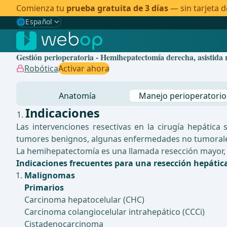
Comienza tu
prueba gratuita de 3 días
— sin tarjeta d
🌐
Español
Gewählte Sprache: Español
🇩🇪
Alemán
Gestión perioperatoria - Hemihepatectomía derecha, asistida
🇬🇧
Inglés
Robótica
Activar ahora
🇪🇸
Español
✓
Anatomía
Manejo perioperatorio
🇧🇷
Brasileño
Indicaciones
Las intervenciones resectivas en la cirugía hepátic
tumores benignos, algunas enfermedades no tumorales
La hemihepatectomía es una llamada resección mayor, 
Indicaciones frecuentes para una resección hepátic
Malignomas
Primarios
Carcinoma hepatocelular (CHC)
Carcinoma colangiocelular intrahepático (CCCi)
Cistadenocarcinoma