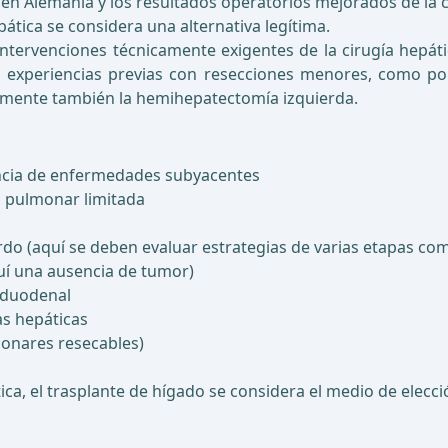
n Alemania y los resultados operatorios mejorados de la ci
pática se considera una alternativa legítima.
tervenciones técnicamente exigentes de la cirugía hepátic
 experiencias previas con resecciones menores, como por 
lmente también la hemihepatectomía izquierda.
ncia de enfermedades subyacentes
o pulmonar limitada
rdo (aquí se deben evaluar estrategias de varias etapas com
uí una ausencia de tumor)
toduodenal
nas hepáticas
monares resecables)
, el trasplante de hígado se considera el medio de elección,