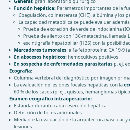
General:
gran laboratorio quirúrgico
Función hepática:
Parámetros importantes de la fu
Coagulación, colinesterasa (CHE), albúmina y los p
La capacidad metabólica se puede evaluar además 
Prueba de excreción de verde de indocianina (ICG
Prueba de aliento con 13C-metacetina, llamada 
escintigrafía hepatobiliar (HBS) con la posibili
Marcadores tumorales
: alfa-fetoproteína; CA 19-9 
En abscesos hepáticos:
hemocultivos positivos
En sospecha de enfermedades parasitarias
p. ej. 
Ecografía:
Columna vertebral del diagnóstico por imagen primar
La evaluación de lesiones focales hepáticas con la
ec
60 % de los casos (p. ej., quistes, hemangiomas típico
Examen ecográfico intraoperatorio:
Estándar durante cada resección hepática
Detección de focos adicionales
Mediante la evaluación de la arquitectura vascular y 
lesiones