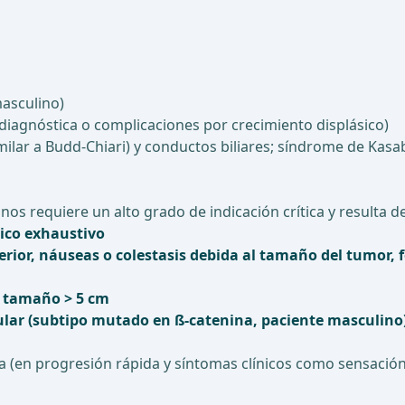
asculino)
diagnóstica o complicaciones por crecimiento displásico)
ar a Budd-Chiari) y conductos biliares; síndrome de Kasa
os requiere un alto grado de indicación crítica y resulta de
ico exhaustivo
perior, náuseas o colestasis debida al tamaño del tumor
n tamaño > 5 cm
lar (subtipo mutado en ß-catenina, paciente masculino
 (en progresión rápida y síntomas clínicos como sensación 