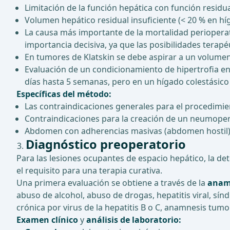
Limitación de la función hepática con función residual
Volumen hepático residual insuficiente (< 20 % en híg
La causa más importante de la mortalidad perioperator
importancia decisiva, ya que las posibilidades terap
En tumores de Klatskin se debe aspirar a un volumen 
Evaluación de un condicionamiento de hipertrofia en
días hasta 5 semanas, pero en un hígado colestásic
Específicas del método:
Las contraindicaciones generales para el procedimie
Contraindicaciones para la creación de un neumoper
Abdomen con adherencias masivas (abdomen hostil
Diagnóstico preoperatorio
Para las lesiones ocupantes de espacio hepático, la d
el requisito para una terapia curativa.
Una primera evaluación se obtiene a través de la
anam
abuso de alcohol, abuso de drogas, hepatitis viral, sín
crónica por virus de la hepatitis B o C, anamnesis tumo
Examen clínico
y
análisis de laboratorio: