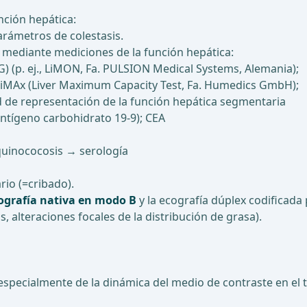
nción hepática:
arámetros de colestasis.
mediante mediciones de la función hepática:
) (p. ej., LiMON, Fa. PULSION Medical Systems, Alemania);
LiMAx (Liver Maximum Capacity Test, Fa. Humedics GmbH);
dad de representación de la función hepática segmentaria
(antígeno carbohidrato 19-9); CEA
equinococosis → serología
io (=cribado).
ografía nativa en modo B
y la ecografía dúplex codificada
s, alteraciones focales de la distribución de grasa).
especialmente de la dinámica del medio de contraste en el tej