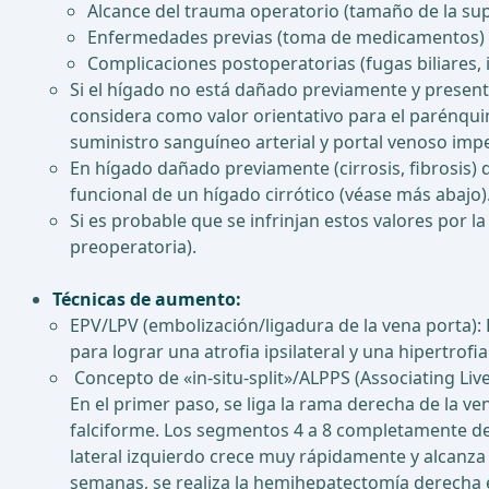
Alcance del trauma operatorio (tamaño de la supe
Enfermedades previas (toma de medicamentos)
Complicaciones postoperatorias (fugas biliares, i
Si el hígado no está dañado previamente y present
considera como valor orientativo para el parénqui
suministro sanguíneo arterial y portal venoso impe
En hígado dañado previamente (cirrosis, fibrosis) d
funcional de un hígado cirrótico (véase más abajo)
Si es probable que se infrinjan estos valores por l
preoperatoria).
Técnicas de aumento:
EPV/LPV (embolización/ligadura de la vena porta): 
para lograr una atrofia ipsilateral y una hipertrofia
Concepto de «in-situ-split»/ALPPS (Associating Liv
En el primer paso, se liga la rama derecha de la ve
falciforme. Los segmentos 4 a 8 completamente de
lateral izquierdo crece muy rápidamente y alcanza
semanas, se realiza la hemihepatectomía derecha 