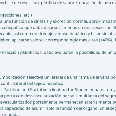
rficie de resección, pérdida de sangre, duración de una eve
nfecciones, etc.)
a una función de síntesis y excreción normal, aproximadame
ma hepático que debe dejarse al menos en una resección. Re
cable, así como un drenaje venoso hepático y biliar sin obst
eben aplicarse valores correspondingly más altos (>40%). Pa
.
a resección planificada, debe evaluarse la posibilidad de u
Embolización selectiva unilateral de una rama de la vena po
 contralateral del tejido hepático.
er Partition and Portal vein ligation for Staged hepatectom
na porta con desvascularización portal simultánea del segme
svascularizados portalmente permanecen arterialmente perf
 la capacidad de asumir solo la función del órgano. En el 
extendida.