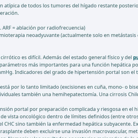
atípica de todos los tumores del hígado restante posterior.
eración.
. ARF = ablación por radiofrecuencia)
mioterapia neoadyuvante (actualmente solo en metástasis c
irrótico es difícil. Además del estado general físico y del
p
os parámetros más importantes para una función hepática po
mHg. Indicadores del grado de hipertensión portal son el ta
n está por lo tanto limitado (excisiones en cuña, mono- o bi
dividuales también una hemihepatectomía. Una cirrosis Chil
sión portal por preparación complicada y riesgosa en el hi
de vista oncológico dentro de límites definidos (entre otros,
a el CHC sino también la enfermedad hepática subyacente. Ex
trasplante deben excluirse una invasión macrovascular, metás