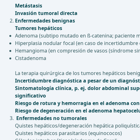
Metástasis
Invasión tumoral directa
Enfermedades benignas
Tumores hepáticos
Adenoma (subtipo mutado en ß-catenina; paciente m
Hiperplasia nodular focal (en caso de incertidumbre 
Hemangioma (en compresión de vasos (síndrome simil
Cistadenoma
La terapia quirúrgica de los tumores hepáticos benign
Incertidumbre diagnóstica a pesar de un diagnóst
Sintomatología clínica, p. ej. dolor abdominal su
significativo
Riesgo de rotura y hemorragia en el adenoma co
Riesgo de degeneración en el adenoma hepatocelu
Enfermedades no tumorales
Quistes hepáticos/degeneración hepática poliquística
Quistes hepáticos parasitarios (equinococos)