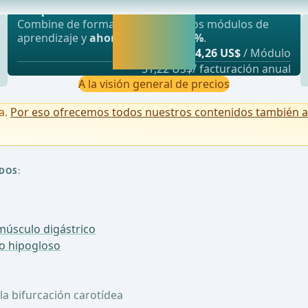
ón intimal, se introduce un tubo de shunt (ge
webop - Ahorro flexible
Activar ahora y
Combine de forma flexible nuestros módulos de
seguir
aprendizaje y
ahorre hasta un 50%
.
aprendiendo
desde
4,26 US$
/ Módulo
directamente.
51,22 US$/ facturación anual
A la visión general de precios
a.
Por eso ofrecemos todos nuestros contenidos también a u
DOS:
 músculo digástrico
io hipogloso
 la bifurcación carotídea