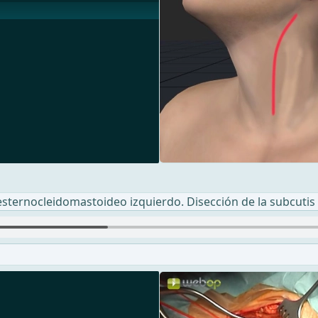
esternocleidomastoideo izquierdo. Disección de la subcutis y