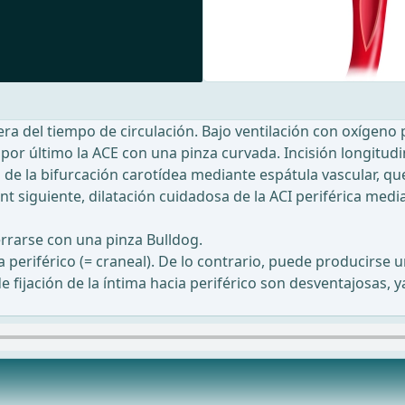
ra del tiempo de circulación. Bajo ventilación con oxígeno 
or último la ACE con una pinza curvada. Incisión longitudina
al de la bifurcación carotídea mediante espátula vascular, qu
nt siguiente, dilatación cuidadosa de la ACI periférica medi
cerrarse con una pinza Bulldog.
 periférico (= craneal). De lo contrario, puede producirse una
 de fijación de la íntima hacia periférico son desventajosa
Oferta más popular