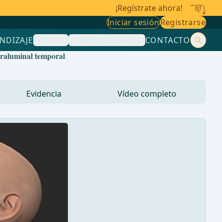
¡Regístrate ahora!
Iniciar sesión
Registrarse
NDIZAJE
PRECIOS
SOBRE NOSOTROS
CONTACTO
traluminal temporal
Evidencia
Vídeo completo