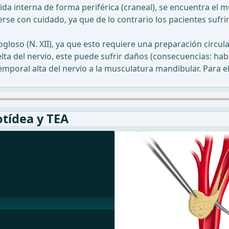
tida interna de forma periférica (craneal), se encuentra el 
gerse con cuidado, ya que de lo contrario los pacientes su
ipogloso (N. XII), ya que esto requiere una preparación circu
lta del nervio, este puede sufrir daños (consecuencias: habl
 temporal alta del nervio a la musculatura mandibular. Para el
otídea y TEA