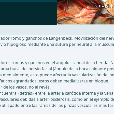
arador romo y ganchos de Langenbeck. Movilización del nervi
nervio hipogloso mediante una sutura perineural a la muscula
radores romos y ganchos en el ángulo craneal de la herida.
rama bucal del nervio facial (ángulo de la boca colgante po
ara medialmente, esto puede afectar la vascularización del n
nfáticos agrandados, estos deben medializarse en bloque.
r de los vasos, no al revés.
e encuentra «detrás» entre la arteria carótida interna y la 
vasculares debidas a arteriosclerosis, como en el ejemplo 
 atrapado entre las ramas de las pinzas vasculares más tard