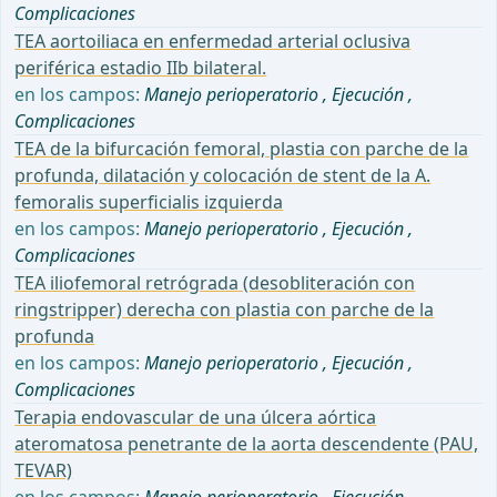
Complicaciones
TEA aortoiliaca en enfermedad arterial oclusiva
periférica estadio IIb bilateral.
en los campos:
Manejo perioperatorio
,
Ejecución
,
Complicaciones
TEA de la bifurcación femoral, plastia con parche de la
profunda, dilatación y colocación de stent de la A.
femoralis superficialis izquierda
en los campos:
Manejo perioperatorio
,
Ejecución
,
Complicaciones
TEA iliofemoral retrógrada (desobliteración con
ringstripper) derecha con plastia con parche de la
profunda
en los campos:
Manejo perioperatorio
,
Ejecución
,
Complicaciones
Terapia endovascular de una úlcera aórtica
ateromatosa penetrante de la aorta descendente (PAU,
TEVAR)
en los campos:
Manejo perioperatorio
,
Ejecución
,