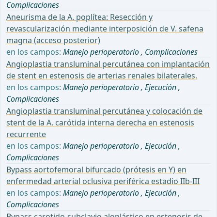
Complicaciones
Aneurisma de la A. poplítea: Resección y
revascularización mediante interposición de V. safena
magna (acceso posterior)
en los campos:
Manejo perioperatorio
,
Complicaciones
Angioplastia transluminal percutánea con implantación
de stent en estenosis de arterias renales bilaterales.
en los campos:
Manejo perioperatorio
,
Ejecución
,
Complicaciones
Angioplastia transluminal percutánea y colocación de
stent de la A. carótida interna derecha en estenosis
recurrente
en los campos:
Manejo perioperatorio
,
Ejecución
,
Complicaciones
Bypass aortofemoral bifurcado (prótesis en Y) en
enfermedad arterial oclusiva periférica estadio IIb-III
en los campos:
Manejo perioperatorio
,
Ejecución
,
Complicaciones
Bypass carotido-subclavio aloplástico en estenosis de