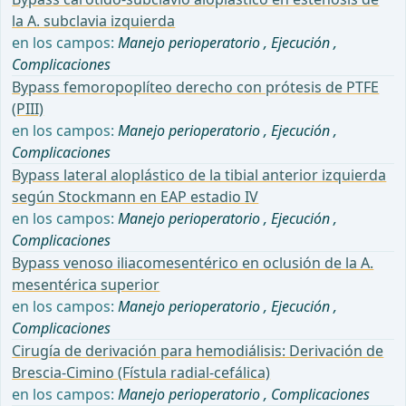
la A. subclavia izquierda
en los campos:
Manejo perioperatorio
,
Ejecución
,
Complicaciones
Bypass femoropoplíteo derecho con prótesis de PTFE
(PIII)
en los campos:
Manejo perioperatorio
,
Ejecución
,
Complicaciones
Bypass lateral aloplástico de la tibial anterior izquierda
según Stockmann en EAP estadio IV
en los campos:
Manejo perioperatorio
,
Ejecución
,
Complicaciones
Bypass venoso iliacomesentérico en oclusión de la A.
mesentérica superior
en los campos:
Manejo perioperatorio
,
Ejecución
,
Complicaciones
Cirugía de derivación para hemodiálisis: Derivación de
Brescia-Cimino (Fístula radial-cefálica)
en los campos:
Manejo perioperatorio
,
Complicaciones