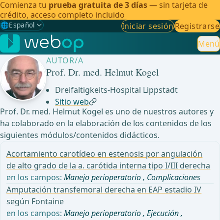
Comienza tu
prueba gratuita de 3 días
— sin tarjeta de
crédito, acceso completo incluido
🌐
Español
Iniciar sesión
Registrarse
Gewählte Sprache: Español
🇩🇪
Alemán
Menú
AUTOR/A
🇬🇧
Inglés
Prof. Dr. med. Helmut Kogel
🇪🇸
Español
✓
Dreifaltigkeits-Hospital Lippstadt
Sitio web
🇧🇷
Brasileño
Prof. Dr. med. Helmut Kogel es uno de nuestros autores y
ha colaborado en la elaboración de los contenidos de los
siguientes módulos/contenidos didácticos.
Acortamiento carotídeo en estenosis por angulación
de alto grado de la a. carótida interna tipo I/III derecha
en los campos:
Manejo perioperatorio
,
Complicaciones
Amputación transfemoral derecha en EAP estadio IV
según Fontaine
en los campos:
Manejo perioperatorio
,
Ejecución
,