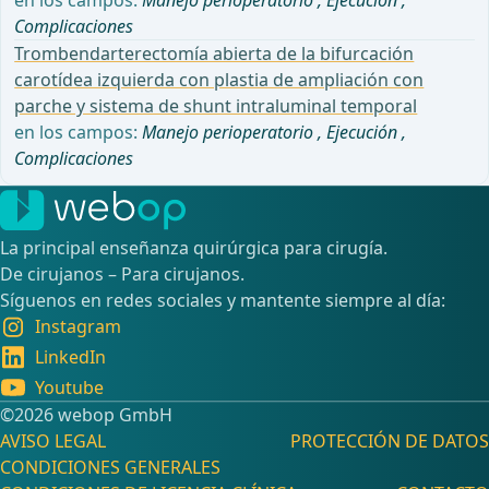
Complicaciones
Trombendarterectomía abierta de la bifurcación
carotídea izquierda con plastia de ampliación con
parche y sistema de shunt intraluminal temporal
en los campos:
Manejo perioperatorio
,
Ejecución
,
Complicaciones
La principal enseñanza quirúrgica para cirugía.
De cirujanos – Para cirujanos.
Síguenos en redes sociales y mantente siempre al día:
Instagram
LinkedIn
Youtube
©️2026 webop GmbH
AVISO LEGAL
PROTECCIÓN DE DATOS
CONDICIONES GENERALES