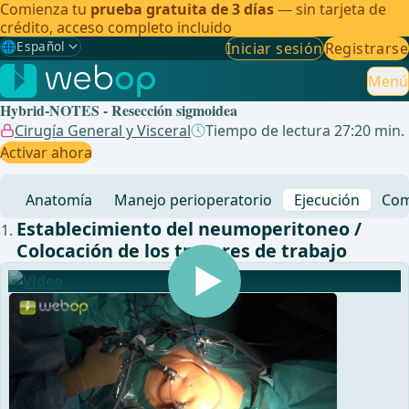
Comienza tu
prueba gratuita de 3 días
— sin tarjeta de
crédito, acceso completo incluido
🌐
Español
Iniciar sesión
Registrarse
Gewählte Sprache: Español
🇩🇪
Alemán
Menú
Hybrid-NOTES - Resección sigmoidea
🇬🇧
Inglés
Cirugía General y Visceral
Tiempo de lectura 27:20 min.
Activar ahora
🇪🇸
Español
✓
Anatomía
Manejo perioperatorio
Ejecución
Com
🇧🇷
Brasileño
Establecimiento del neumoperitoneo /
Colocación de los trocares de trabajo