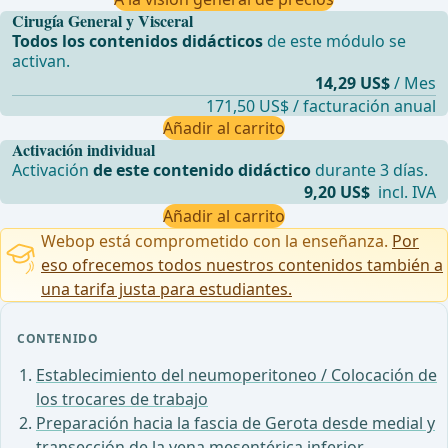
Cirugía General y Visceral
Todos los contenidos didácticos
de este módulo se
activan.
14,29 US$
/ Mes
171,50 US$ / facturación anual
Añadir al carrito
Activación individual
Activación
de este contenido didáctico
durante 3 días.
9,20 US$
incl. IVA
Añadir al carrito
Webop está comprometido con la enseñanza.
Por
eso ofrecemos todos nuestros contenidos también a
una tarifa justa para estudiantes.
CONTENIDO
Establecimiento del neumoperitoneo / Colocación de
los trocares de trabajo
Preparación hacia la fascia de Gerota desde medial y
transección de la vena mesentérica inferior