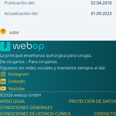
Publicación del:
02.04.2018
Actualización del:
01.09.2023
subir
La principal enseñanza quirúrgica para cirugía.
De cirujanos – Para cirujanos.
Síguenos en redes sociales y mantente siempre al día:
Instagram
LinkedIn
Youtube
©️2026 webop GmbH
AVISO LEGAL
PROTECCIÓN DE DATOS
CONDICIONES GENERALES
CONDICIONES DE LICENCIA CLÍNICA
CONTACTO