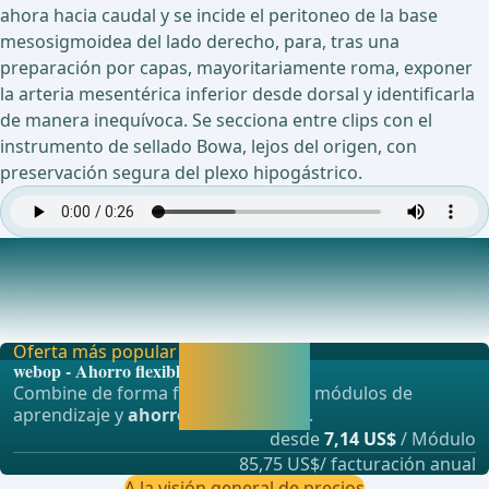
ahora hacia caudal y se incide el peritoneo de la base
mesosigmoidea del lado derecho, para, tras una
preparación por capas, mayoritariamente roma, exponer
la arteria mesentérica inferior desde dorsal y identificarla
de manera inequívoca. Se secciona entre clips con el
instrumento de sellado Bowa, lejos del origen, con
preservación segura del plexo hipogástrico.
Liberación del colon de la pared abdominal lateral
A continuaci&#xF3;n, se liberan las adherencias
embrionarias y postinflamatorias del sigma, as&#xED
Oferta más popular
Activar ahora y
webop - Ahorro flexible
seguir
Combine de forma flexible nuestros módulos de
aprendiendo
aprendizaje y
ahorre hasta un 50%
.
directamente.
desde
7,14 US$
/ Módulo
85,75 US$/ facturación anual
A la visión general de precios