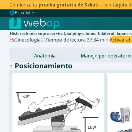
Comienza tu
prueba gratuita de 3 días
— sin tarjeta d
🌐
Español
Gewählte Sprache: Español
🇩🇪
Alemán
Histerectomía supracervical, salpingectomía bilateral, laparos
🇬🇧
Inglés
Ginecología
Tiempo de lectura 37:34 min.
Activar a
🇪🇸
Español
✓
Anatomía
Manejo perioperatorio
🇧🇷
Brasileño
Posicionamiento