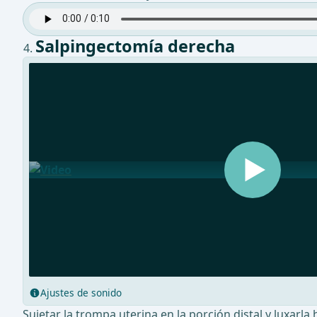
Salpingectomía derecha
Ajustes de sonido
Sujetar la trompa uterina en la porción distal y luxarla