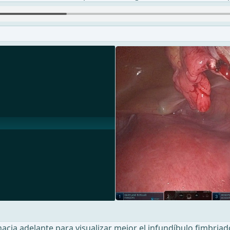
 hacia adelante para visualizar mejor el infundíbulo fimbriado