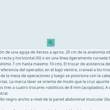
n de una aguja de Veress a aprox. 20 cm de la anatomía obj
cta y horizontal (Xi) o en una línea ligeramente curvada hac
(mínimo 7 cm hasta máximo 10 cm). El trocar de asistencia 
eferencia del operador, en el bajo vientre, craneal a los tro
al de la mesa de operaciones y luego se posiciona con la cabe
rias. La marca láser se orienta de modo que la cruz apunte 
los tres a cuatro trocares robóticos de 8 mm (acoplados). A
ntral.
llo negro ancho a nivel de la pared abdominal muscular (ll