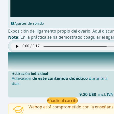
Ajustes de sonido
Exposición del ligamento propio del ovario. Aquí discur
Nota:
En la práctica se ha demostrado coagular el liga
Mesometrio vascular y ligamento ancho derecho
Apertura del peritoneo sobre las estructuras del Lig. La
Activación individual
Activación
de este contenido didáctico
durante 3
días.
9,20 US$
incl. IVA
Añadir al carrito
Webop está comprometido con la enseñanz