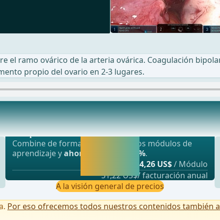
re el ramo ovárico de la arteria ovárica. Coagulación bipol
mento propio del ovario en 2-3 lugares.
Oferta más popular
tum dorsal. En este caso, se presta estrict
webop - Ahorro flexible
Activar ahora y
Combine de forma flexible nuestros módulos de
seguir
aprendizaje y
ahorre hasta un 50%
.
aprendiendo
desde
4,26 US$
/ Módulo
directamente.
51,22 US$/ facturación anual
A la visión general de precios
a.
Por eso ofrecemos todos nuestros contenidos también a u