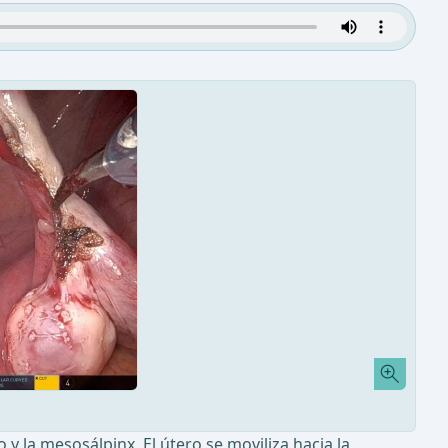
 y la mesosálpinx. El útero se moviliza hacia la