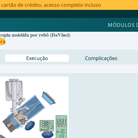
artão de crédito, acesso completo incluso
MÓDULOS 
copia assistida por robô (DaVinci)
ora
Execução
Complicações