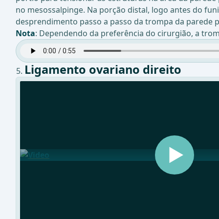
no mesossalpinge. Na porção distal, logo antes do fu
desprendimento passo a passo da trompa da parede pé
Nota
: Dependendo da preferência do cirurgião, a trom
Ligamento ovariano direito