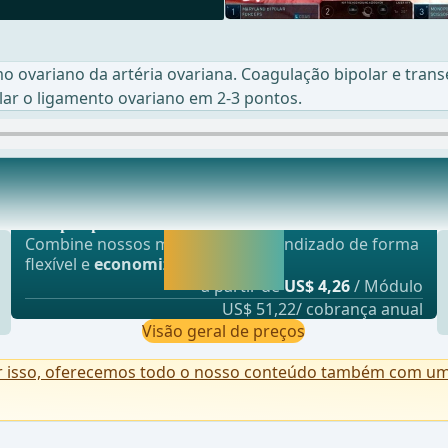
o ovariano da artéria ovariana. Coagulação bipolar e tra
ular o ligamento ovariano em 2-3 pontos.
Oferta mais popular
to largo dorsal. Cuidados são tomados para obse
webop - Sparflex
Liberar agora e
Combine nossos módulos de aprendizado de forma
continuar
flexível e
economize até 50%
.
aprendendo.
a partir de
US$ 4,26
/ Módulo
US$ 51,22/ cobrança anual
Visão geral de preços
r isso, oferecemos todo o nosso conteúdo também com uma 