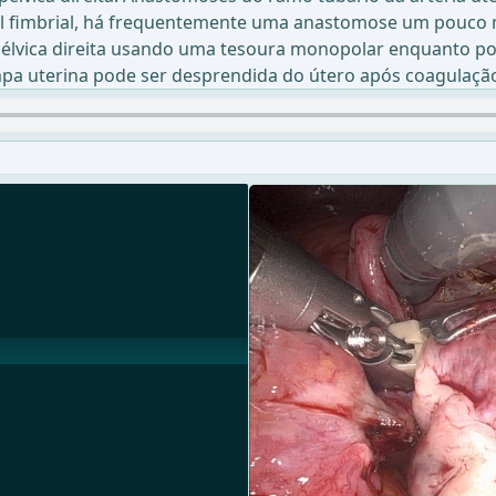
nil fimbrial, há frequentemente uma anastomose um pouco m
lvica direita usando uma tesoura monopolar enquanto pou
pa uterina pode ser desprendida do útero após coagulação b