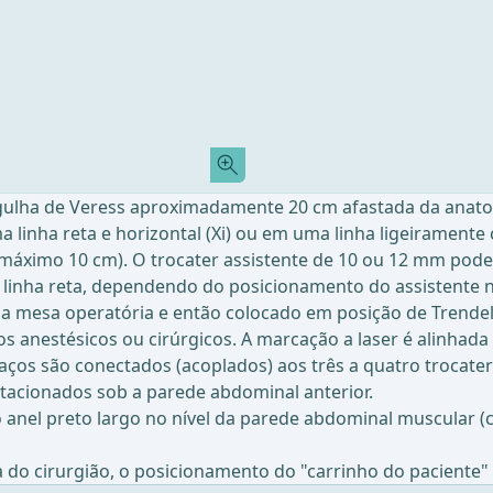
ulha de Veress aproximadamente 20 cm afastada da anatomi
inha reta e horizontal (Xi) ou em uma linha ligeiramente cu
máximo 10 cm). O trocater assistente de 10 ou 12 mm pode 
 linha reta, dependendo do posicionamento do assistente n
 da mesa operatória e então colocado em posição de Trend
s anestésicos ou cirúrgicos. A marcação a laser é alinhad
braços são conectados (acoplados) aos três a quatro troca
stacionados sob a parede abdominal anterior.
anel preto largo no nível da parede abdominal muscular (
do cirurgião, o posicionamento do "carrinho do paciente" d