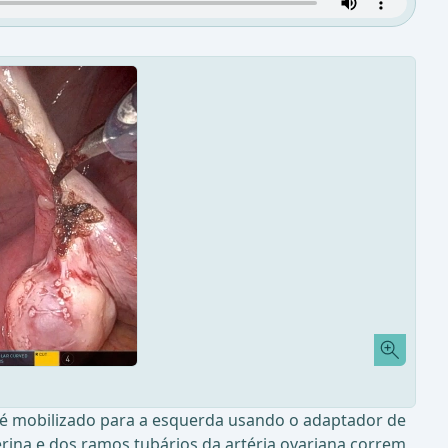
ro é mobilizado para a esquerda usando o adaptador de
erina e dos ramos tubários da artéria ovariana correm