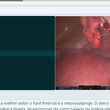
ra melhor exibir o funil fimbrial e o mesossalpinge. O úte
pélvica direita. Anastomoses do ramo tubário da artéria ut