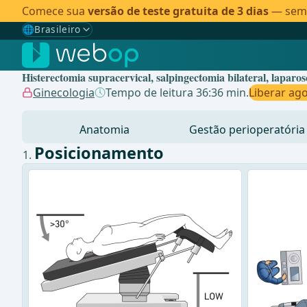
Comece sua
versão de teste gratuita de 3 dias
— sem c
🌐
Brasileiro
Gewählte Sprache: Brasileiro
🇩🇪
Alemão
Histerectomia supracervical, salpingectomia bilateral, laparos
🇬🇧
Inglês
Ginecologia
Tempo de leitura 36:36 min.
Liberar ag
🇪🇸
Espanhol
Anatomia
Gestão perioperatória
🇧🇷
Brasileiro
✓
Posicionamento