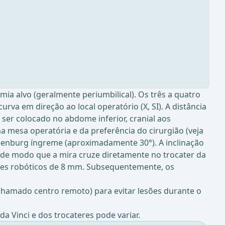
a alvo (geralmente periumbilical). Os três a quatro
rva em direção ao local operatório (X, SI). A distância
ser colocado no abdome inferior, cranial aos
a mesa operatória e da preferência do cirurgião (veja
elenburg íngreme (aproximadamente 30°). A inclinação
a de modo que a mira cruze diretamente no trocater da
teres robóticos de 8 mm. Subsequentemente, os
chamado centro remoto) para evitar lesões durante o
a Vinci e dos trocateres pode variar.