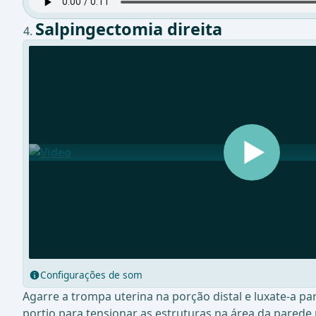
Salpingectomia direita
Configurações de som
Agarre a trompa uterina na porção distal e luxate-a pa
portio para tensionar as estruturas na área da parede 