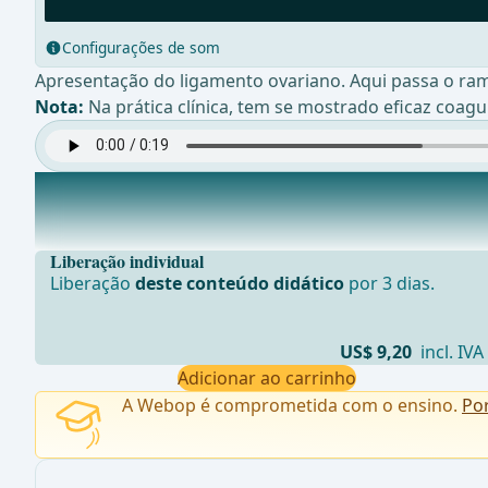
Configurações de som
Apresentação do ligamento ovariano. Aqui passa o ram
Nota:
Na prática clínica, tem se mostrado eficaz coag
Mesométrio vascular e ligamento largo direito
Abertura do peritônio sobre as estruturas do ligamen
Liberação individual
Liberação
deste conteúdo didático
por 3 dias.
US$ 9,20
incl. IVA
Adicionar ao carrinho
A Webop é comprometida com o ensino.
Po