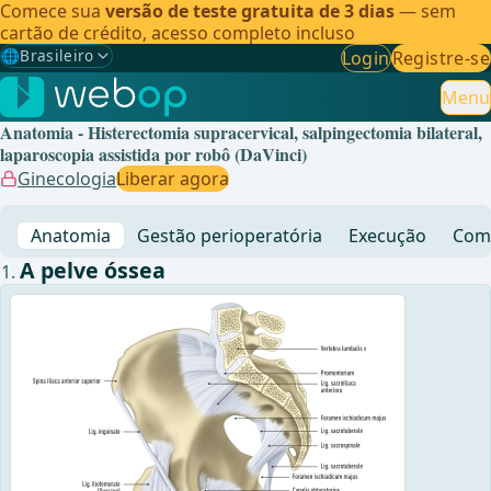
Comece sua
versão de teste gratuita de 3 dias
— sem
cartão de crédito, acesso completo incluso
🌐
Brasileiro
Login
Registre-se
Gewählte Sprache: Brasileiro
🇩🇪
Alemão
Menu
Anatomia - Histerectomia supracervical, salpingectomia bilateral,
🇬🇧
Inglês
laparoscopia assistida por robô (DaVinci)
Ginecologia
Liberar agora
🇪🇸
Espanhol
Anatomia
Gestão perioperatória
Execução
Comp
🇧🇷
Brasileiro
✓
A pelve óssea