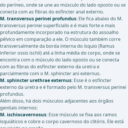
do períneo, onde se une ao músculo do lado oposto ou se
conecta com as fibras do esfíncter anal externo.
M. transversus perinei profundus
: Ele fica abaixo do M.
transversus perinei superficialis e é mais forte e mais
profundamente incorporado na estrutura do assoalho
pélvico em comparação a ele. O músculo também corre
transversalmente da borda interna do ísquio (Ramus
inferior ossis ischii) até a linha média do corpo, onde se
encontra com o músculo do lado oposto ou se conecta
com as fibras do esfíncter externo da uretra e
parcialmente com o M. sphincter ani externus.
M. sphincter urethrae externus
: Esse é o esfíncter
externo da uretra e é formado pelo M. transversus perinei
profundus.
Além disso, há dois músculos adjacentes aos órgãos
genitais internos:
M. ischiocavernosus
: Esse músculo se fixa aos ramos
isquiáticos e cobre o corpo cavernoso do clitóris. Ele está