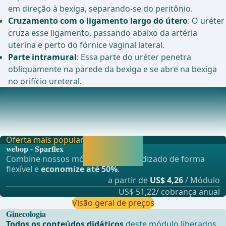
em direção à bexiga, separando-se do peritônio.
Cruzamento com o ligamento largo do útero
: O uréter
cruza esse ligamento, passando abaixo da artéria
uterina e perto do fórnice vaginal lateral.
Parte intramural
: Essa parte do uréter penetra
obliquamente na parede da bexiga e se abre na bexiga
no orifício ureteral.
Bexiga urinária
A bexiga urinária é um órgão oco muscular que serve para
armazenar urina e posteriormente expulsá-l
Oferta mais popular
Liberar agora e
webop - Sparflex
continuar
Combine nossos módulos de aprendizado de forma
aprendendo.
flexível e
economize até 50%
.
a partir de
US$ 4,26
/ Módulo
US$ 51,22/ cobrança anual
Visão geral de preços
Ginecologia
Todos os conteúdos didáticos
deste módulo liberados.