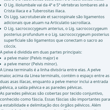
O Lig. iliolumbale vai da 4ª e 5ª vértebras lombares até a
Crista iliaca e a Tuberositas iliaca.
Os Ligg. sacrotuberale et sacrospinale são ligamentos
adicionais que atuam na Articulatio sacroiliaca.
O Lig. sacrococcygeum anterius, o Lig. sacrococcygeum
posterius profundum e o Lig. sacrococcygeum posterius
superficiale são ligamentos que conectam o sacro ao
cóccix.
A pelve é dividida em duas partes principais:
a pelve maior (Pelvis major) e
a pelve menor (Pelvis minor).
A Linea terminalis é a linha divisória entre elas. A pelve
maior, acima da Linea terminalis, contém o espaço entre as
duas asas ilíacas, enquanto a pelve menor inclui a entrada
pélvica, a saída pélvica e as paredes pélvicas.
As paredes pélvicas são cobertas por tecido conjuntivo,
conhecido como fáscia. Essas fáscias são importantes para
a estabilidade e delimitação dos órgãos pélvicos. Além