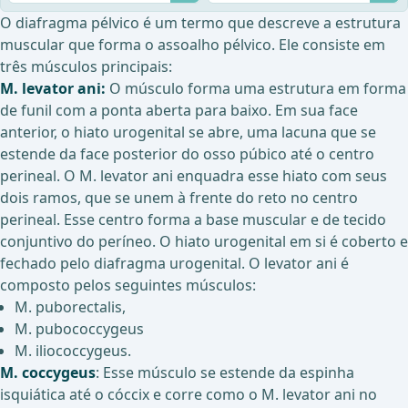
O diafragma pélvico é um termo que descreve a estrutura
muscular que forma o assoalho pélvico. Ele consiste em
três músculos principais:
M. levator ani:
O músculo forma uma estrutura em forma
de funil com a ponta aberta para baixo. Em sua face
anterior, o hiato urogenital se abre, uma lacuna que se
estende da face posterior do osso púbico até o centro
perineal. O M. levator ani enquadra esse hiato com seus
dois ramos, que se unem à frente do reto no centro
perineal. Esse centro forma a base muscular e de tecido
conjuntivo do períneo. O hiato urogenital em si é coberto e
fechado pelo diafragma urogenital. O levator ani é
composto pelos seguintes músculos:
M. puborectalis,
M. pubococcygeus
M. iliococcygeus.
M. coccygeus
: Esse músculo se estende da espinha
isquiática até o cóccix e corre como o M. levator ani no