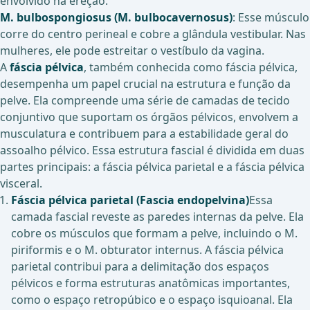
envolvido na ereção.
M. bulbospongiosus (M. bulbocavernosus)
: Esse músculo
corre do centro perineal e cobre a glândula vestibular. Nas
mulheres, ele pode estreitar o vestíbulo da vagina.
A
fáscia pélvica
, também conhecida como fáscia pélvica,
desempenha um papel crucial na estrutura e função da
pelve. Ela compreende uma série de camadas de tecido
conjuntivo que suportam os órgãos pélvicos, envolvem a
musculatura e contribuem para a estabilidade geral do
assoalho pélvico. Essa estrutura fascial é dividida em duas
partes principais: a fáscia pélvica parietal e a fáscia pélvica
visceral.
Fáscia pélvica parietal (Fascia endopelvina)
Essa
camada fascial reveste as paredes internas da pelve. Ela
cobre os músculos que formam a pelve, incluindo o M.
piriformis e o M. obturator internus. A fáscia pélvica
parietal contribui para a delimitação dos espaços
pélvicos e forma estruturas anatômicas importantes,
como o espaço retropúbico e o espaço isquioanal. Ela