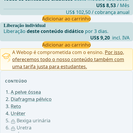
US$ 8,53
/ Mês
US$ 102,50 / cobrança anual
Adicionar ao carrinho
Liberação individual
Liberação
deste conteúdo didático
por 3 dias.
US$ 9,20
incl. IVA
Adicionar ao carrinho
A Webop é comprometida com o ensino.
Por isso,
oferecemos todo o nosso conteúdo também com
uma tarifa justa para estudantes.
CONTEÚDO
A pelve óssea
Diafragma pélvico
Reto
Uréter
Bexiga urinária
Uretra