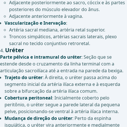
Adjacente posteriormente ao sacro, cóccix e às partes
posteriores do músculo elevador do ânus.
Adjacente anteriormente à vagina.
Vascularização e Inervação
:
Artéria sacral mediana, artéria retal superior.
Troncos simpáticos, artérias sacrais laterais, plexo
sacral no tecido conjuntivo retroretal.
Uréter
Parte pélvica e intramural do uréter
: Seção que se
estende desde o cruzamento da linha terminal com a
articulação sacroilíaca até a entrada na parede da bexiga.
Trajeto do uréter
: À direita, o uréter passa acima do
segmento inicial da artéria ilíaca externa e à esquerda
sobre a bifurcação da artéria ilíaca comum.
Cobertura peritoneal
: Inicialmente coberto pelo
peritônio, o uréter segue a parede lateral da pequena
pelve, posicionando-se ventral à artéria ilíaca interna.
Mudança de direção do uréter
: Perto da espinha
isquiática, o uréter vira anteriormente e medialmente