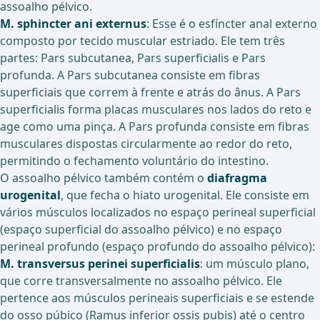
assoalho pélvico.
M. sphincter ani externus
: Esse é o esfíncter anal externo
composto por tecido muscular estriado. Ele tem três
partes: Pars subcutanea, Pars superficialis e Pars
profunda. A Pars subcutanea consiste em fibras
superficiais que correm à frente e atrás do ânus. A Pars
superficialis forma placas musculares nos lados do reto e
age como uma pinça. A Pars profunda consiste em fibras
musculares dispostas circularmente ao redor do reto,
permitindo o fechamento voluntário do intestino.
O assoalho pélvico também contém o
diafragma
urogenital
, que fecha o hiato urogenital. Ele consiste em
vários músculos localizados no espaço perineal superficial
(espaço superficial do assoalho pélvico) e no espaço
perineal profundo (espaço profundo do assoalho pélvico):
M. transversus perinei superficialis
: um músculo plano,
que corre transversalmente no assoalho pélvico. Ele
pertence aos músculos perineais superficiais e se estende
do osso púbico (Ramus inferior ossis pubis) até o centro