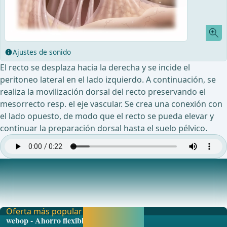
Ajustes de sonido
El recto se desplaza hacia la derecha y se incide el
peritoneo lateral en el lado izquierdo. A continuación, se
realiza la movilización dorsal del recto preservando el
mesorrecto resp. el eje vascular. Se crea una conexión con
el lado opuesto, de modo que el recto se pueda elevar y
continuar la preparación dorsal hasta el suelo pélvico.
Movilización lateral y ventral del recto
La incisión del pliegue de reflexión ventral y la subsiguiente
preparación del recto en el espacio
Oferta más popular
Activar ahora y
webop - Ahorro flexible
seguir