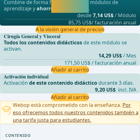
Combine de forma flexible nuestros módulos de
aprendiendo
aprendizaje y
ahorre hasta un 50%
.
directamente.
desde
7,14 US$
/ Módulo
85,75 US$/ facturación anual
A la visión general de precios
Cirugía General y Visceral
Todos los contenidos didácticos
de este módulo se
activan.
14,29 US$
/ Mes
171,50 US$ / facturación anual
Añadir al carrito
Activación individual
Activación
de este contenido didáctico
durante 3 días.
9,20 US$
incl. IVA
Añadir al carrito
Webop está comprometido con la enseñanza.
Por
eso ofrecemos todos nuestros contenidos también a
una tarifa justa para estudiantes.
CONTENIDO