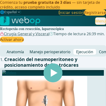
Comienza tu
prueba gratuita de 3 días
— sin tarjeta de
crédito, acceso completo incluido
🌐
Español
Iniciar sesión
Registrarse
Gewählte Sprache: Español
🇩🇪
Alemán
Menú
Rectopexia con resección, laparoscópica
🇬🇧
Inglés
Cirugía General y Visceral
Tiempo de lectura 26:39 min.
Activar ahora
🇪🇸
Español
✓
Anatomía
Manejo perioperatorio
Ejecución
Com
🇧🇷
Brasileño
Creación del neumoperitoneo y
posicionamiento de los trócares