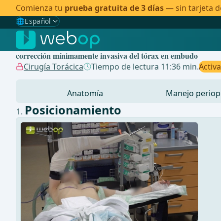
Comienza tu
prueba gratuita de 3 días
— sin tarjeta d
🌐
Español
Gewählte Sprache: Español
🇩🇪
Alemán
corrección mínimamente invasiva del tórax en embudo
🇬🇧
Inglés
Cirugía Torácica
Tiempo de lectura 11:36 min.
Activ
🇪🇸
Español
✓
Anatomía
Manejo periop
🇧🇷
Brasileño
Posicionamiento