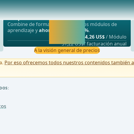
Oferta más popular
sturí en los lugares previamente establecido
webop - Ahorro flexible
Activar ahora y
Combine de forma flexible nuestros módulos de
seguir
aprendizaje y
ahorre hasta un 50%
.
aprendiendo
desde
4,26 US$
/ Módulo
directamente.
51,22 US$/ facturación anual
A la visión general de precios
a.
Por eso ofrecemos todos nuestros contenidos también a u
DOS:
cos