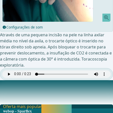
Configurações de som
Através de uma pequena incisão na pele na linha axilar
média no nível da axila, o trocarte óptico é inserido no
tórax direito sob apneia. Após bloquear o trocarte para
prevenir deslocamento, a insuflação de CO2 é conectada e
a câmera com óptica de 30° é introduzida. Toracoscopia
exploratória.
Preparação dos pontos de entrada
Primeiro, uma incis&#xE3;o &#xE9; feita nos locais
previamente determinados usando um bisturi. Em s
Oferta mais popular
Liberar agora e
webop - Sparflex
continuar