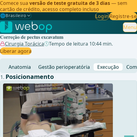
Comece sua
versão de teste gratuita de 3 dias
— sem
cartão de crédito, acesso completo incluso
🌐
Brasileiro
Login
Registre-se
Gewählte Sprache: Brasileiro
🇩🇪
Alemão
Menu
Correção de pectus excavatum
🇬🇧
Inglês
Cirurgia Torácica
Tempo de leitura 10:44 min.
Liberar agora
🇪🇸
Espanhol
Anatomia
Gestão perioperatória
Execução
Comp
🇧🇷
Brasileiro
✓
Posicionamento