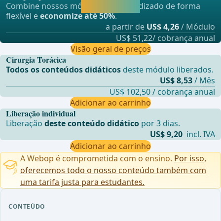
Combine nossos módulos de aprendizado de forma
aprendendo.
flexível e
economize até 50%
.
a partir de
US$ 4,26
/ Módulo
US$ 51,22/ cobrança anual
Visão geral de preços
Cirurgia Torácica
Todos os conteúdos didáticos
deste módulo liberados.
US$ 8,53
/ Mês
US$ 102,50 / cobrança anual
Adicionar ao carrinho
Liberação individual
Liberação
deste conteúdo didático
por 3 dias.
US$ 9,20
incl. IVA
Adicionar ao carrinho
A Webop é comprometida com o ensino.
Por isso,
oferecemos todo o nosso conteúdo também com
uma tarifa justa para estudantes.
CONTEÚDO