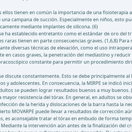
os ellos tienen en común la importancia de una fisioterapia
e una campana de succión. Especialmente en niños, esto pued
camente mediante implantes de silicona. (6)
ha establecido entretanto como el estándar de oro del tra
 raras tienen en parte consecuencias graves. (1,6,8) Para m
te diversas técnicas de elevación, como el uso intraoperat
te en casos graves, la penetración del mediastino y reducir 
oracoscópico constante para permitir un procedimiento diri
 discute constantemente. Esto se debe principalmente al he
ños y adolescentes. En consecuencia, la MIRPE se indicó ini
ultos se pueden lograr resultados buenos a muy buenos. (7,
a mayor resistencia del tórax. En general, en adultos se o
ción de la herida y dislocaciones de la barra hasta la nece
ierto MOVARPE puede llevar a resultados de corrección aún
s, es aconsejable tratar el tórax en embudo de forma temp
diante la intervención aún antes de la finalización del cr