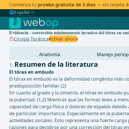
Comienza tu
prueba gratuita de 3 días
— sin tarjeta d
🌐
Español
Gewählte Sprache: Español
🇩🇪
Alemán
Evidencia - corrección mínimamente invasiva del tórax en e
🇬🇧
Inglés
Cirugía Torácica
Activar ahora
🇪🇸
Español
✓
Anatomía
Manejo periop
🇧🇷
Brasileño
Resumen de la literatura
El tórax en embudo
El tórax en embudo es la deformidad congénita más com
predisposición familiar. (2)
En cuanto al grado y la simetría, el tórax en embudo
la pubertad. (1,2) Mientras que las formas leves a men
capacidad de carga física o dolores de espalda debido 
de particular importancia. Especialmente en la puberta
actividades sociales. Esto representa una fuerte carga 
razones para decidirse por una corrección del tórax e