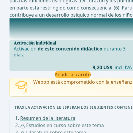
para las funciones fisiológicas del corazón y los pul
en parte está restringido como consecuencia. (6) Par
contribuye a un desarrollo psíquico normal de los niños
Estudios en curso sobre este tema
... - Operaciones de cirugía general, visceral y de traspl
Activación individual
Activación
de este contenido didáctico
durante 3
días.
9,20 US$
incl. IVA
Añadir al carrito
Webop está comprometido con la enseñanz
TRAS LA ACTIVACIÓN LE ESPERAN LOS SIGUIENTES CONTENI
Resumen de la literatura
Estudios en curso sobre este tema
Literatura sobre este tema