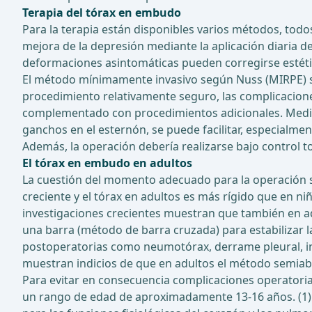
Terapia del tórax en embudo
Para la terapia están disponibles varios métodos, tod
mejora de la depresión mediante la aplicación diaria d
deformaciones asintomáticas pueden corregirse estéti
El método mínimamente invasivo según Nuss (MIRPE) se 
procedimiento relativamente seguro, las complicaciones
complementado con procedimientos adicionales. Median
ganchos en el esternón, se puede facilitar, especialmen
Además, la operación debería realizarse bajo control t
El tórax en embudo en adultos
La cuestión del momento adecuado para la operación se
creciente y el tórax en adultos es más rígido que en ni
investigaciones crecientes muestran que también en ad
una barra (método de barra cruzada) para estabilizar l
postoperatorias como neumotórax, derrame pleural, infec
muestran indicios de que en adultos el método semiab
Para evitar en consecuencia complicaciones operatoria
un rango de edad de aproximadamente 13-16 años. (1) Me