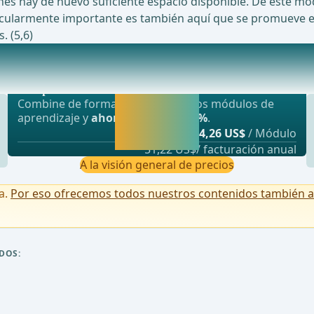
mones hay de nuevo suficiente espacio disponible. De este m
ticularmente importante es también aquí que se promueve e
. (5,6)
Oferta más popular
antes, cirugía vascular y cirugía toráci
webop - Ahorro flexible
Activar ahora y
Combine de forma flexible nuestros módulos de
seguir
aprendizaje y
ahorre hasta un 50%
.
aprendiendo
desde
4,26 US$
/ Módulo
directamente.
51,22 US$/ facturación anual
A la visión general de precios
a.
Por eso ofrecemos todos nuestros contenidos también a u
DOS: