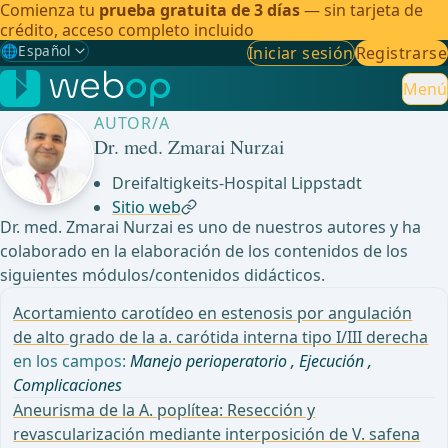
Comienza tu
prueba gratuita de 3 días
— sin tarjeta de
crédito, acceso completo incluido
🌐
Español
Iniciar sesión
Registrarse
Gewählte Sprache: Español
🇩🇪
Alemán
Menú
AUTOR/A
🇬🇧
Inglés
Dr. med. Zmarai Nurzai
🇪🇸
Español
✓
Dreifaltigkeits-Hospital Lippstadt
Sitio web
🇧🇷
Brasileño
Dr. med. Zmarai Nurzai es uno de nuestros autores y ha
colaborado en la elaboración de los contenidos de los
siguientes módulos/contenidos didácticos.
Acortamiento carotídeo en estenosis por angulación
de alto grado de la a. carótida interna tipo I/III derecha
en los campos:
Manejo perioperatorio
,
Ejecución
,
Complicaciones
Aneurisma de la A. poplítea: Resección y
revascularización mediante interposición de V. safena