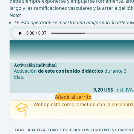
debe siempre exponerse y empujarse romamente, antes
largo y las ramificaciones vasculares y la arteria del 
Nota:
En esta operación se muestra una malformación arteriove
Disección de los puentes parenquimatosos entre el lób
Después de una buena exposición de la arteria pulmona
Activación individual
Activación
de este contenido didáctico
durante 3
días.
9,20 US$
incl. IVA
Añadir al carrito
Webop está comprometido con la enseñanz
TRAS LA ACTIVACIÓN LE ESPERAN LOS SIGUIENTES CONTENI