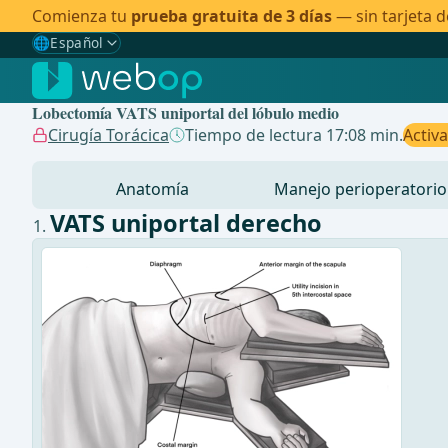
Comienza tu
prueba gratuita de 3 días
— sin tarjeta d
🌐
Español
Gewählte Sprache: Español
🇩🇪
Alemán
Lobectomía VATS uniportal del lóbulo medio
🇬🇧
Inglés
Cirugía Torácica
Tiempo de lectura 17:08 min.
Activ
🇪🇸
Español
✓
Anatomía
Manejo perioperatorio
🇧🇷
Brasileño
VATS uniportal derecho