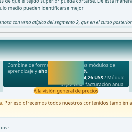
 de que el tejido superior pueda cortarse. De esta maner
lóbulo medio pueden identificarse mejor
nosa con vena atípica del segmento 2, que en el curso posterior
ulo inferior y medio
Oferta más popular
r central, ahora se pueden eliminar los puente
webop - Ahorro flexible
Activar ahora y
Combine de forma flexible nuestros módulos de
seguir
aprendizaje y
ahorre hasta un 50%
.
aprendiendo
desde
4,26 US$
/ Módulo
directamente.
51,22 US$/ facturación anual
A la visión general de precios
a.
Por eso ofrecemos todos nuestros contenidos también a u
DOS: